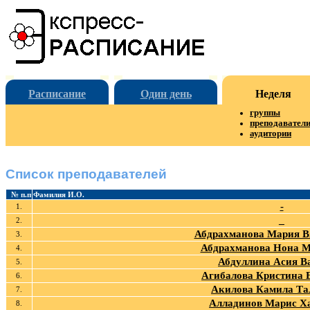
Расписание
Один день
Неделя
группы
преподавател
аудитории
Список преподавателей
№ п.п
Фамилия И.О.
-
1.
_
2.
Абдрахманова Мария В
3.
Абдрахманова Нона 
4.
Абдуллина Асия В
5.
Агибалова Кристина 
6.
Акилова Камила Та
7.
Алладинов Марис Х
8.