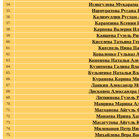
Исянгулова Мукарама
54.
Ишмуратова Русана 
55.
Калимуллин Рустам
56.
Карамзина Ксения 
57.
Карпова Валерия Ил
58.
Каяшева Гузель Ри
59.
Киселева Татьяна Ге
60.
Кнеспель Нина П
61.
Коваленко Гульназ 
62.
Кононова Наталья Але
63.
Кузнецова Галина Вл
64.
Кузьменко Наталья Вл
65.
Куранова Карина М
66.
Ланкин Александр М
67.
Лисковец Александра 
68.
Литвинова Гузель 
69.
Маврина Марина Ал
70.
Магданова Айгуль 
71.
Манаева Ирина Ха
72.
Масагутова Айгуль 
73.
Милованов Петр Ни
74.
Михайлова Вера Ва
75.