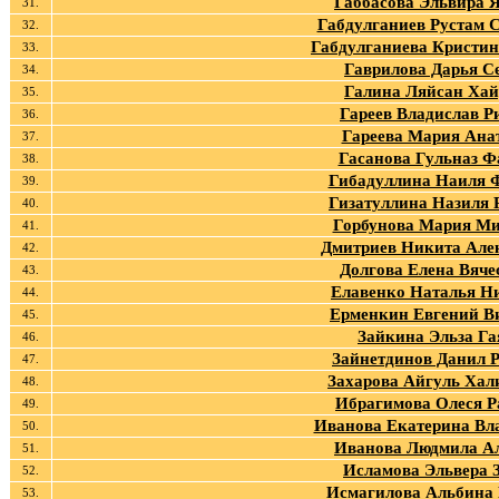
Габбасова Эльвира 
31.
Габдулганиев Рустам 
32.
Габдулганиева Кристин
33.
Гаврилова Дарья С
34.
Галина Ляйсан Хай
35.
Гареев Владислав Р
36.
Гареева Мария Ана
37.
Гасанова Гульназ Ф
38.
Гибадуллина Наиля 
39.
Гизатуллина Назиля 
40.
Горбунова Мария М
41.
Дмитриев Никита Але
42.
Долгова Елена Вяче
43.
Елавенко Наталья Н
44.
Ерменкин Евгений В
45.
Зайкина Эльза Га
46.
Зайнетдинов Данил 
47.
Захарова Айгуль Хал
48.
Ибрагимова Олеся Р
49.
Иванова Екатерина Вл
50.
Иванова Людмила А
51.
Исламова Эльвера 
52.
Исмагилова Альбина 
53.