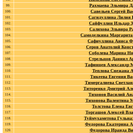
Рахмаева Эльмира Д
99.
Савельев Сергей Ва
100.
Сагидуллина Лилия 
101.
Сайфуллин Ильдар 
102.
Салихова Эльвира Р
103.
Самоделкина Маргарита
104.
Сафиуллина Аниса Ф
105.
Серов Анатолий Конс
106.
Соболева Марина Н
107.
Стрельцов Даниил А
108.
Тафинцев Александр 
109.
Теплова Снежана А
110.
Тикеева Евгения Ва
111.
Тимергалиева Светлан
112.
Титоренко Дмитрий Ал
113.
Тихонов Василий Ан
114.
Тихонова Валентина 
115.
Толстова Елена Ев
116.
Торгашов Алексей Вл
117.
Туймухаметова Гульна
118.
Федорова Екатерина А
119.
Федорова Ираида Ви
120.