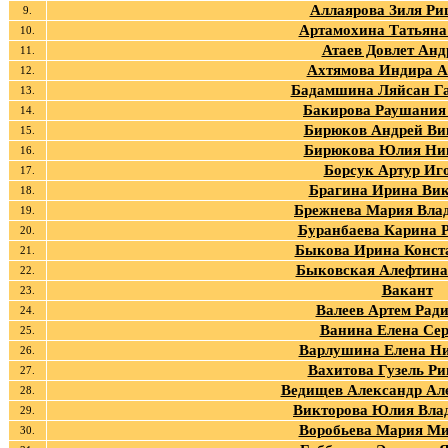
Аллаярова Зиля Ри
9.
Артамохина Татьян
10.
Атаев Довлет Анд
11.
Ахтямова Индира 
12.
Бадамшина Ляйсан Г
13.
Бакирова Раушания
14.
Бирюков Андрей Ви
15.
Бирюкова Юлия Ни
16.
Борсук Артур Иг
17.
Брагина Ирина Ви
18.
Брежнева Мария Вла
19.
Буранбаева Карина 
20.
Быкова Ирина Конст
21.
Быковская Алефтина
22.
Вакант
23.
Валеев Артем Рад
24.
Ванина Елена Сер
25.
Варлушина Елена Н
26.
Вахитова Гузель Р
27.
Ведищев Александр Ал
28.
Викторова Юлия Вла
29.
Воробьева Мария М
30.