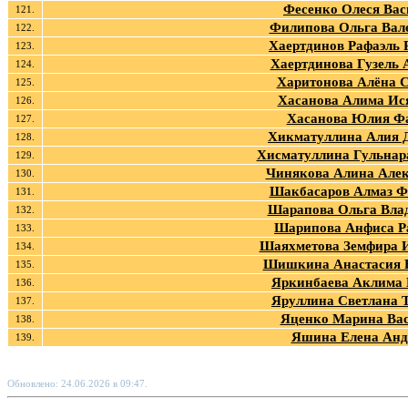
Фесенко Олеся Вас
121.
Филипова Ольга Вал
122.
Хаертдинов Рафаэль 
123.
Хаертдинова Гузель 
124.
Харитонова Алёна С
125.
Хасанова Алима Ис
126.
Хасанова Юлия Ф
127.
Хикматуллина Алия 
128.
Хисматуллина Гульнар
129.
Чинякова Алина Але
130.
Шакбасаров Алмаз Ф
131.
Шарапова Ольга Вла
132.
Шарипова Анфиса Р
133.
Шаяхметова Земфира 
134.
Шишкина Анастасия 
135.
Яркинбаева Аклима
136.
Яруллина Светлана 
137.
Яценко Марина Ва
138.
Яшина Елена Анд
139.
Обновлено: 24.06.2026 в 09:47.