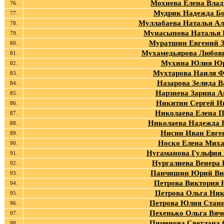
Мохнева Елена Влад
76.
Мудрик Надежда Б
77.
Муллабаева Наталья Ал
78.
Мунасыпова Наталья 
79.
Муратшин Евгений 
80.
Мухамедьярова Любов
81.
Мухина Юлия Юр
82.
Мухтарова Наиля 
83.
Назарова Зелида В
84.
Нарзиева Зарина А
85.
Никитин Сергей И
86.
Николаева Елена П
87.
Николаева Надежда 
88.
Нисин Иван Евге
89.
Носко Елена Мих
90.
Нугаманова Гульфия 
91.
Нургалиева Венера 
92.
Панчишин Юрий Ви
93.
Петрова Виктория
94.
Петрова Ольга Ник
95.
Петрова Юлия Стан
96.
Пехенько Ольга Вяч
97.
Пименова Светлана 
98.