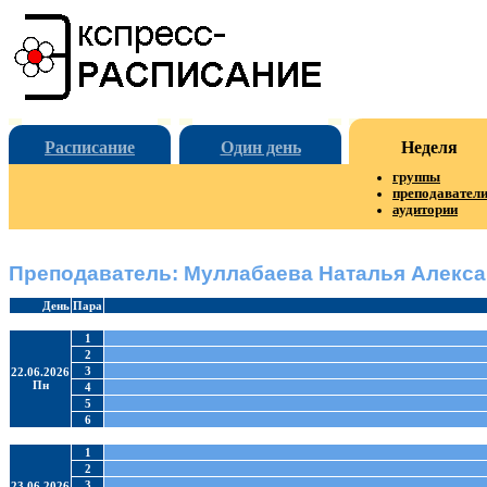
Расписание
Один день
Неделя
группы
преподавател
аудитории
Преподаватель: Муллабаева Наталья Алекс
День
Пара
1
2
3
22.06.2026
Пн
4
5
6
1
2
3
23.06.2026