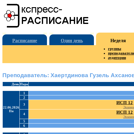
Расписание
Один день
Неделя
группы
преподавател
аудитории
Преподаватель: Хаертдинова Гузель Ахсано
День
Пара
1
2
ИСП 12
3
Экзаме
22.06.2026
Пн
ИСП 12
4
Экзаме
5
6