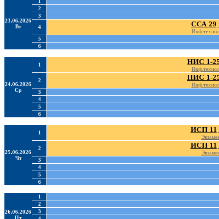
1
2
3
23.06.2026
ССА 29
Вт
4
Инф.техно
5
6
НИС 1-2
1
Инф.техно
НИС 1-2
2
24.06.2026
Инф.техно
Ср
3
4
5
6
ИСП 11
1
Экзаме
ИСП 11
2
25.06.2026
Экзаме
Чт
3
4
5
6
1
2
3
26.06.2026
Пт
4