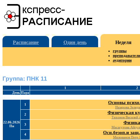
Расписание
Один день
Неделя
группы
преподавател
аудитории
Группа: ПНК 11
1
2
День
Пара
Основы психо
1
Назарова Зелида
Физическая ку
2
Тихонов Василий 
Физик
22.06.2026
3
Пн
Масагутова Айгул
Осн.безоп.и защ
4
Милованов Петр 