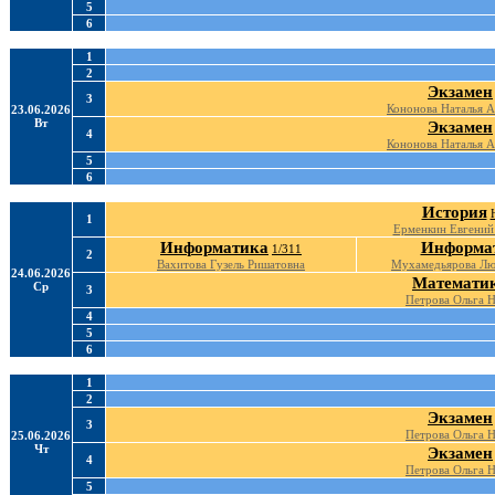
5
6
1
2
Экзамен
3
Кононова Наталья А
23.06.2026
Вт
Экзамен
4
Кононова Наталья А
5
6
История
1
Ерменкин Евгений
Информатика
Информа
1/311
2
Вахитова Гузель Ришатовна
Мухамедьярова Лю
24.06.2026
Математи
Ср
3
Петрова Ольга Н
4
5
6
1
2
Экзамен
3
Петрова Ольга Н
25.06.2026
Чт
Экзамен
4
Петрова Ольга Н
5