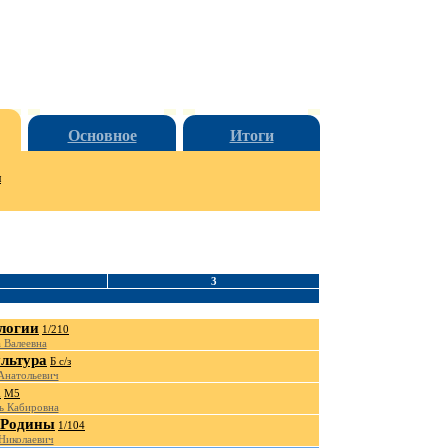
Основное
Итоги
и
3
логии
1/210
 Валеевна
льтура
Б с/з
Анатольевич
а
М5
ь Кабировна
.Родины
1/104
Николаевич