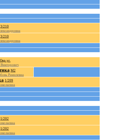
3/210
лександровна
3/210
лександровна
Юкр.уг.
 Викторович
тика
М2
бовь Рамилевна
ка
1/209
иколаевна
1/202
иколаевна
1/202
иколаевна