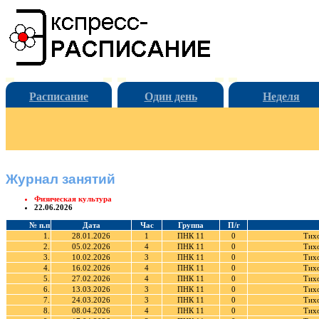
Расписание
Один день
Неделя
Журнал занятий
Физическая культура
22.06.2026
№ п.п
Дата
Час
Группа
П/г
1.
28.01.2026
1
ПНК 11
0
Тих
2.
05.02.2026
4
ПНК 11
0
Тих
3.
10.02.2026
3
ПНК 11
0
Тих
4.
16.02.2026
4
ПНК 11
0
Тих
5.
27.02.2026
4
ПНК 11
0
Тих
6.
13.03.2026
3
ПНК 11
0
Тих
7.
24.03.2026
3
ПНК 11
0
Тих
8.
08.04.2026
4
ПНК 11
0
Тих