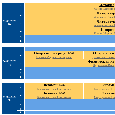
История
1
Яценко Марина В
Литерату
2
Аллаярова Зиля 
Литерату
23.06.2026
3
Вт
Аллаярова Зиля 
История
4
Яценко Марина В
5
6
1
Опер.сист.и среды
Опер.сист.и
2/301
2
Бирюков Андрей Викторович
Дмитриев Никита
Физическая ку
24.06.2026
3
Ср
Нургалиева Венер
4
5
6
Экзамен
Экзаме
1/207
1
Бирюкова Юлия Николаевна
Хаертдинова Гуз
Экзамен
Экзаме
1/207
2
25.06.2026
Бирюкова Юлия Николаевна
Хаертдинова Гуз
Чт
3
4
5
6