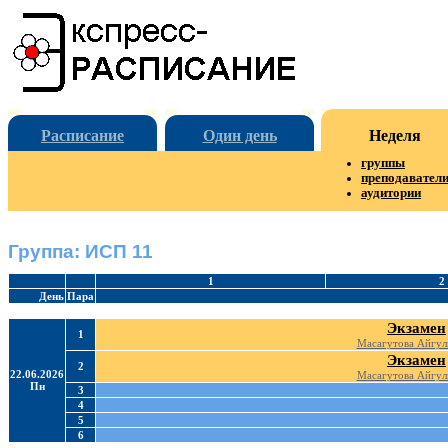
Расписание
Один день
Неделя
группы
преподавател
аудитории
Группа: ИСП 11
1
2
День
Пара
Экзамен
1
Масагутова Айгул
Экзамен
2
22.06.2026
Масагутова Айгул
Пн
3
4
5
6