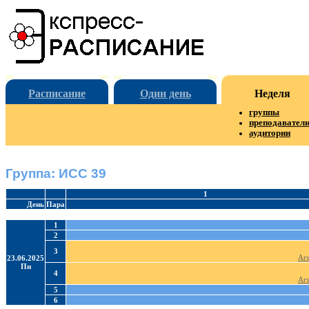
Расписание
Один день
Неделя
группы
преподавател
аудитории
Группа: ИСС 39
1
День
Пара
1
2
3
Аг
23.06.2025
Пн
4
Аг
5
6