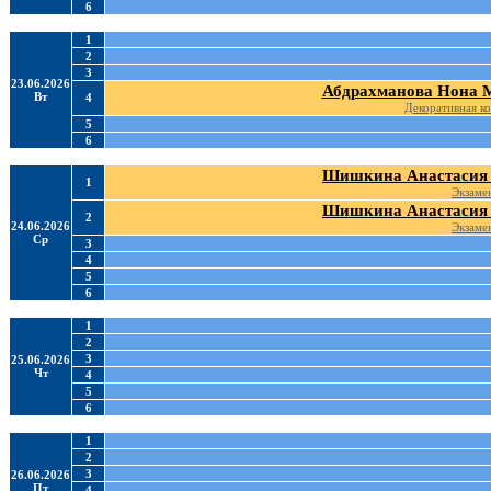
6
1
2
3
23.06.2026
Абдрахманова Нона 
Вт
4
Декоративная к
5
6
Шишкина Анастасия 
1
Экзаме
Шишкина Анастасия 
2
24.06.2026
Экзаме
Ср
3
4
5
6
1
2
3
25.06.2026
Чт
4
5
6
1
2
3
26.06.2026
Пт
4