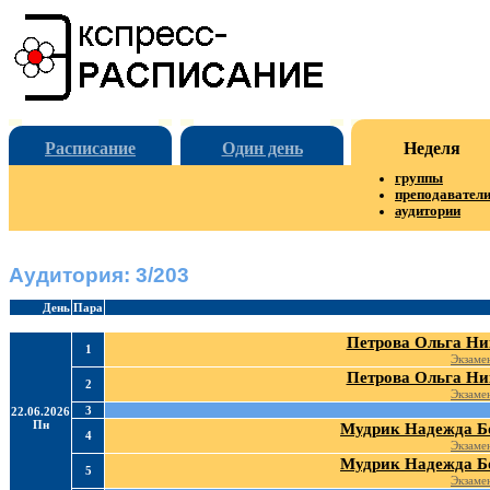
Расписание
Один день
Неделя
группы
преподавател
аудитории
Аудитория: 3/203
День
Пара
Петрова Ольга Ни
1
Экзаме
Петрова Ольга Ни
2
Экзаме
3
22.06.2026
Пн
Мудрик Надежда Б
4
Экзаме
Мудрик Надежда Б
5
Экзаме