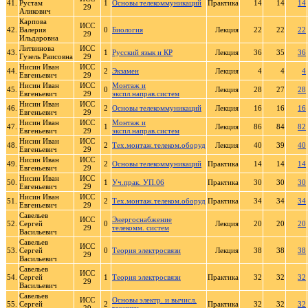
41.
Рустам
1
Основы телекоммуникаций
Практика
14
14
14
29
Аликович
Карпова
ИСС
42.
Валерия
0
Биология
Лекция
22
22
22
29
Ильдаровна
Литвинова
ИСС
43.
1
Русский язык и КР
Лекция
36
35
36
Гузель Раисовна
29
Нисин Иван
ИСС
44.
2
Экзамен
Лекция
4
4
4
Евгеньевич
29
Нисин Иван
ИСС
Монтаж и
45.
0
Лекция
28
27
28
Евгеньевич
29
экспл.направ.систем
Нисин Иван
ИСС
46.
2
Основы телекоммуникаций
Лекция
16
16
16
Евгеньевич
29
Нисин Иван
ИСС
Монтаж и
47.
1
Лекция
86
84
82
Евгеньевич
29
экспл.направ.систем
Нисин Иван
ИСС
48.
2
Тех.монтаж.телеком.оборуд
Лекция
40
39
40
Евгеньевич
29
Нисин Иван
ИСС
49.
2
Основы телекоммуникаций
Практика
14
14
14
Евгеньевич
29
Нисин Иван
ИСС
50.
1
Уч.прак. УП.06
Практика
30
30
30
Евгеньевич
29
Нисин Иван
ИСС
51.
2
Тех.монтаж.телеком.оборуд
Практика
34
34
34
Евгеньевич
29
Савельев
ИСС
Энергоснабжение
52.
Сергей
0
Лекция
20
20
20
29
телекомм. систем
Васильевич
Савельев
ИСС
53.
Сергей
0
Теория электросвязи
Лекция
38
38
38
29
Васильевич
Савельев
ИСС
54.
Сергей
1
Теория электросвязи
Практика
32
32
32
29
Васильевич
Савельев
ИСС
Основы электр. и вычисл.
55.
Сергей
2
Практика
32
32
32