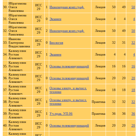
Ибрагимова
ИСС
30.
Олеся
1
Инженерная комп.граф.
Лекция
50
49
50
29
Рамилевна
Ибрагимова
ИСС
31.
Олеся
0
Экзамен
Лекция
4
4
4
29
Рамилевна
Ибрагимова
ИСС
32.
Олеся
2
Инженерная комп.граф.
Лекция
50
49
50
29
Рамилевна
Иванова
ИСС
33.
Екатерина
0
Биология
Лекция
32
31
32
29
Владиславовна
Калимуллин
ИСС
34.
Рустам
1
Экзамен
Лекция
4
4
4
29
Аликович
Калимуллин
ИСС
35.
Рустам
1
Основы телекоммуникаций
Лекция
16
16
16
29
Аликович
Калимуллин
ИСС
36.
Рустам
0
Основы телекоммуникаций
Лекция
20
20
20
29
Аликович
Калимуллин
ИСС
Основы электр. и вычисл.
37.
Рустам
1
Лекция
18
18
18
29
техники
Аликович
Калимуллин
ИСС
Основы электр. и вычисл.
38.
Рустам
1
Практика
32
32
32
29
техники
Аликович
Калимуллин
ИСС
39.
Рустам
1
Уч.прак. УП.06
Практика
36
36
36
29
Аликович
Калимуллин
ИСС
40.
Рустам
0
Основы телекоммуникаций
Лекция
20
20
20
29
Аликович
Калимуллин
ИСС