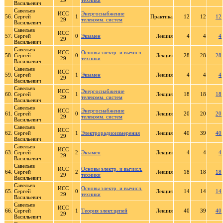
29
техники
Васильевич
Савельев
ИСС
Энергоснабжение
56.
Сергей
1
Практика
12
12
12
29
телекомм. систем
Васильевич
Савельев
ИСС
57.
Сергей
0
Экзамен
Лекция
4
4
4
29
Васильевич
Савельев
ИСС
Основы электр. и вычисл.
58.
Сергей
0
Лекция
28
28
28
29
техники
Васильевич
Савельев
ИСС
59.
Сергей
1
Экзамен
Лекция
4
4
4
29
Васильевич
Савельев
ИСС
Энергоснабжение
60.
Сергей
1
Лекция
18
18
18
29
телекомм. систем
Васильевич
Савельев
ИСС
Энергоснабжение
61.
Сергей
0
Лекция
20
20
20
29
телекомм. систем
Васильевич
Савельев
ИСС
62.
Сергей
1
Электрорадиоизмерения
Лекция
40
39
40
29
Васильевич
Савельев
ИСС
63.
Сергей
2
Экзамен
Лекция
4
4
4
29
Васильевич
Савельев
ИСС
Основы электр. и вычисл.
64.
Сергей
2
Лекция
18
18
18
29
техники
Васильевич
Савельев
ИСС
Основы электр. и вычисл.
65.
Сергей
0
Лекция
14
14
14
29
техники
Васильевич
Савельев
ИСС
66.
Сергей
1
Теория элект.цепей
Лекция
40
39
40
29
Васильевич