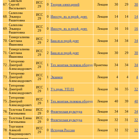
Савельев
ИСС
67.
Сергей
0
Теория элект.цепей
Лекция
30
29
30
29
Васильевич
Салихова
ИСС
68.
Эльвира
0
Иностр. яз. в проф. деят.
Лекция
14
14
14
29
Рашитовна
Салихова
ИСС
69.
Эльвира
0
Иностр. яз. в проф. деят.
Лекция
16
16
16
29
Рашитовна
Тимергалиева
ИСС
70.
Светлана
2
Баш.яз.в проф.деят
Лекция
34
34
34
29
Ивановна
Тимергалиева
ИСС
71.
Светлана
2
Баш.яз.в проф.деят
Лекция
30
29
30
29
Ивановна
Титоренко
ИСС
72.
Дмитрий
1
Тех.монтаж.телеком.оборуд
Практика
34
34
34
29
Александрович
Титоренко
ИСС
73.
Дмитрий
1
Экзамен
Лекция
4
4
4
29
Александрович
Титоренко
ИСС
74.
Дмитрий
1
Уч.прак. УП.01
Лекция
36
35
32
29
Александрович
Титоренко
ИСС
75.
Дмитрий
1
Тех.монтаж.телеком.оборуд
Лекция
40
39
40
29
Александрович
Толстова Елена
ИСС
76.
0
Физическая культура
Лекция
34
34
34
Евгеньевна
29
Толстова Елена
ИСС
77.
0
Физическая культура
Лекция
32
31
32
Евгеньевна
29
Торгашов
ИСС
78.
Алексей
0
История России
Лекция
32
32
32
29
Владимирович
Хаертдинова