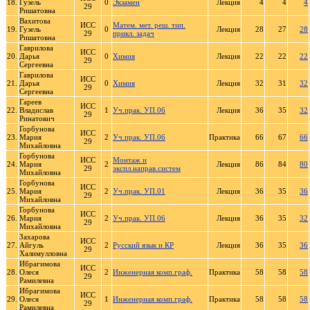
18.
Гузель
0
Экзамен
Лекция
4
4
4
29
Ришатовна
Вахитова
ИСС
Матем. мет. реш. тип.
19.
Гузель
0
Лекция
28
27
28
29
прикл. задач
Ришатовна
Гаврилова
ИСС
20.
Дарья
0
Химия
Лекция
22
22
22
29
Сергеевна
Гаврилова
ИСС
21.
Дарья
0
Химия
Лекция
32
31
32
29
Сергеевна
Гареев
ИСС
22.
Владислав
1
Уч.прак. УП.06
Лекция
36
35
32
29
Ринатович
Горбунова
ИСС
23.
Мария
2
Уч.прак. УП.06
Практика
66
67
66
29
Михайловна
Горбунова
ИСС
Монтаж и
24.
Мария
2
Лекция
86
84
80
29
экспл.направ.систем
Михайловна
Горбунова
ИСС
25.
Мария
2
Уч.прак. УП.01
Лекция
36
35
36
29
Михайловна
Горбунова
ИСС
26.
Мария
2
Уч.прак. УП.06
Лекция
36
35
32
29
Михайловна
Захарова
ИСС
27.
Айгуль
2
Русский язык и КР
Лекция
36
35
36
29
Халимулловна
Ибрагимова
ИСС
28.
Олеся
2
Инженерная комп.граф.
Практика
58
58
58
29
Рамилевна
Ибрагимова
ИСС
29.
Олеся
1
Инженерная комп.граф.
Практика
58
58
58
29
Рамилевна