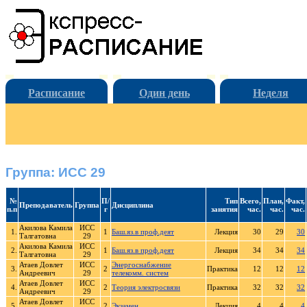
Расписание
Один день
Неделя
Группа: ИСС 29
№
П/
Тип
Всего,
План,
Факт,
Преподаватель
Группа
Дисциплина
п.п
г
занятия
час.
час.
час.
Акилова Камила
ИСС
1.
1
Баш.яз.в проф.деят
Лекция
30
29
30
Талгатовна
29
Акилова Камила
ИСС
2.
1
Баш.яз.в проф.деят
Лекция
34
34
34
Талгатовна
29
Атаев Довлет
ИСС
Энергоснабжение
3.
2
Практика
12
12
12
Андреевич
29
телекомм. систем
Атаев Довлет
ИСС
4.
2
Теория электросвязи
Практика
32
32
32
Андреевич
29
Атаев Довлет
ИСС
5.
2
Экзамен
Лекция
4
4
4