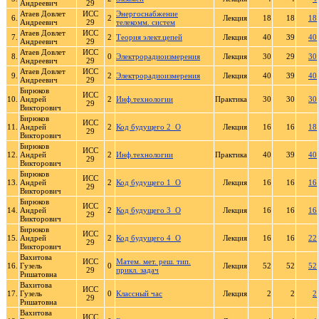
Андреевич
29
Атаев Довлет
ИСС
Энергоснабжение
6.
2
Лекция
18
18
18
Андреевич
29
телекомм. систем
Атаев Довлет
ИСС
7.
2
Теория элект.цепей
Лекция
40
39
40
Андреевич
29
Атаев Довлет
ИСС
8.
0
Электрорадиоизмерения
Лекция
30
29
30
Андреевич
29
Атаев Довлет
ИСС
9.
2
Электрорадиоизмерения
Лекция
40
39
40
Андреевич
29
Бирюков
ИСС
10.
Андрей
2
Инф.технологии
Практика
30
30
30
29
Викторович
Бирюков
ИСС
11.
Андрей
2
Код будущего 2_О
Лекция
16
16
18
29
Викторович
Бирюков
ИСС
12.
Андрей
2
Инф.технологии
Практика
40
39
40
29
Викторович
Бирюков
ИСС
13.
Андрей
2
Код будущего 1_О
Лекция
16
16
16
29
Викторович
Бирюков
ИСС
14.
Андрей
2
Код будущего 3_О
Лекция
16
16
16
29
Викторович
Бирюков
ИСС
15.
Андрей
2
Код будущего 4_О
Лекция
16
16
22
29
Викторович
Вахитова
ИСС
Матем. мет. реш. тип.
16.
Гузель
0
Лекция
52
52
52
29
прикл. задач
Ришатовна
Вахитова
ИСС
17.
Гузель
0
Классный час
Лекция
2
2
2
29
Ришатовна
Вахитова
ИСС