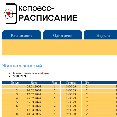
Расписание
Один день
Неделя
Журнал занятий
Тех.монтаж.телеком.оборуд
22.06.2026
№ п.п
Дата
Час
Группа
П/г
1.
29.01.2026
1
ИСС 29
2
2.
10.02.2026
2
ИСС 29
2
3.
17.02.2026
3
ИСС 29
2
4.
25.02.2026
1
ИСС 29
2
5.
05.03.2026
2
ИСС 29
2
6.
07.03.2026
4
ИСС 29
2
7.
11.03.2026
2
ИСС 29
2
8.
13.03.2026
5
ИСС 29
2