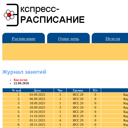
Расписание
Один день
Неделя
Журнал занятий
Биология
22.06.2026
№ п.п
Дата
Час
Группа
П/г
1.
03.09.2025
1
ИСС 29
0
Ка
2.
06.09.2025
1
ИСС 29
0
Ка
3.
18.09.2025
1
ИСС 29
0
Ка
4.
20.09.2025
3
ИСС 29
0
Ка
5.
10.10.2025
1
ИСС 29
0
Ка
6.
11.10.2025
1
ИСС 29
0
Ка
7.
01.11.2025
4
ИСС 29
0
Ка
8.
28.11.2025
1
ИСС 29
0
Ка