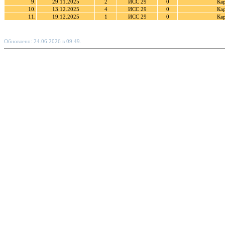
9.
29.11.2025
2
ИСС 29
0
Ка
10.
13.12.2025
4
ИСС 29
0
Ка
11.
19.12.2025
1
ИСС 29
0
Ка
Обновлено: 24.06.2026 в 09:49.