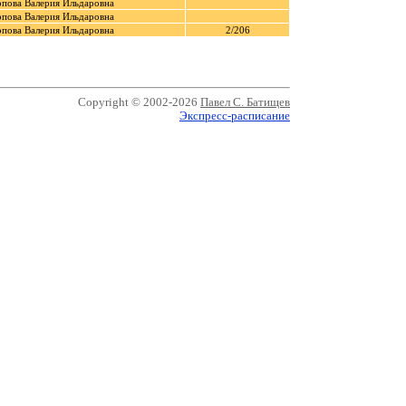
рпова Валерия Ильдаровна
рпова Валерия Ильдаровна
рпова Валерия Ильдаровна
2/206
Copyright © 2002-2026
Павел С. Батищев
Экспресс-расписание