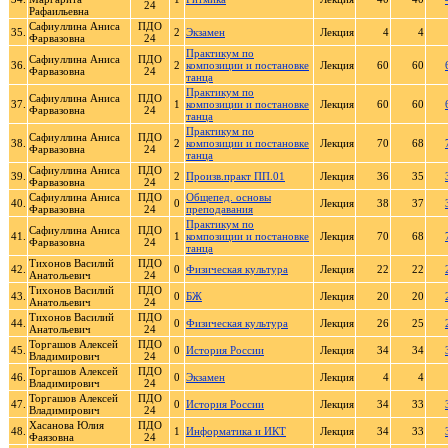
24
Рафаильевна
Сафиуллина Аниса
ПДО
35.
2
Экзамен
Лекция
4
4
Фарвазовна
24
Практикум по
Сафиуллина Аниса
ПДО
36.
2
композиции и постановке
Лекция
60
60
Фарвазовна
24
танца
Практикум по
Сафиуллина Аниса
ПДО
37.
1
композиции и постановке
Лекция
60
60
Фарвазовна
24
танца
Практикум по
Сафиуллина Аниса
ПДО
38.
2
композиции и постановке
Лекция
70
68
Фарвазовна
24
танца
Сафиуллина Аниса
ПДО
39.
2
Произв.практ ПП.01
Лекция
36
35
Фарвазовна
24
Сафиуллина Аниса
ПДО
Общепед. основы
40.
0
Лекция
38
37
Фарвазовна
24
преподавания
Практикум по
Сафиуллина Аниса
ПДО
41.
1
композиции и постановке
Лекция
70
68
Фарвазовна
24
танца
Тихонов Василий
ПДО
42.
0
Физическая культура
Лекция
22
22
Анатольевич
24
Тихонов Василий
ПДО
43.
0
БЖ
Лекция
20
20
Анатольевич
24
Тихонов Василий
ПДО
44.
0
Физическая культура
Лекция
26
25
Анатольевич
24
Торгашов Алексей
ПДО
45.
0
История России
Лекция
34
34
Владимирович
24
Торгашов Алексей
ПДО
46.
0
Экзамен
Лекция
4
4
Владимирович
24
Торгашов Алексей
ПДО
47.
0
История России
Лекция
34
33
Владимирович
24
Хасанова Юлия
ПДО
48.
1
Информатика и ИКТ
Лекция
34
33
Фаязовна
24