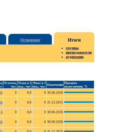
Основное
Итоги
группы
преподаватели
аудитории
т,
Остаток,
План в 1
Факт в 1
Процент
Окончание
с.
час.
нед., час.
нед., час.
выполнения, %
34
0
0,0
0
30.06.2026
34
0
0,0
0
31.12.2025
4
0
0,0
0
30.06.2026
34
0
0,0
0
30.06.2026
22
0
0,0
0
31.12.2025