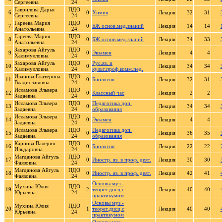
Сергеевна
24
Гаврилова Дарья
ПДО
6.
0
Химия
Лекция
32
31
Сергеевна
24
Гареева Мария
ПДО
7.
0
БЖ основ.мед.знаний
Лекция
14
14
Анатольевна
24
Гареева Мария
ПДО
8.
0
БЖ основ.мед.знаний
Лекция
34
33
Анатольевна
24
Захарова Айгуль
ПДО
9.
0
Экзамен
Лекция
4
4
Халимулловна
24
Захарова Айгуль
ПДО
Рус.яз. и
10.
0
Лекция
34
34
Халимулловна
24
культ.проф.комм.пед.
Иванова Екатерина
ПДО
11.
0
Биология
Лекция
32
31
Владиславовна
24
Исламова Эльвера
ПДО
12.
0
Классный час
Лекция
2
2
Задаевна
24
Исламова Эльвера
ПДО
Педагогика доп.
13.
0
Лекция
34
34
Задаевна
24
образования
Исламова Эльвера
ПДО
14.
0
Экзамен
Лекция
4
4
Задаевна
24
Исламова Эльвера
ПДО
Педагогика доп.
15.
0
Лекция
36
35
Задаевна
24
образования
Карпова Валерия
ПДО
16.
0
Биология
Лекция
22
22
Ильдаровна
24
Магданова Айгуль
ПДО
17.
0
Иностр. яз. в проф. деят.
Лекция
30
30
Фаязовна
24
Магданова Айгуль
ПДО
18.
0
Иностр. яз. в проф. деят.
Лекция
42
41
Фаязовна
24
Основы муз.-
Мухина Юлия
ПДО
19.
2
теорет.дисц.с
Лекция
40
40
Юрьевна
24
практикумом
Основы муз.-
Мухина Юлия
ПДО
20.
1
теорет.дисц.с
Лекция
40
40
Юрьевна
24
практикумом