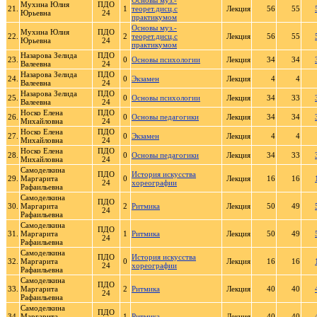
Основы муз.-
Мухина Юлия
ПДО
21.
1
теорет.дисц.с
Лекция
56
55
Юрьевна
24
практикумом
Основы муз.-
Мухина Юлия
ПДО
22.
2
теорет.дисц.с
Лекция
56
55
Юрьевна
24
практикумом
Назарова Зелида
ПДО
23.
0
Основы психологии
Лекция
34
34
Валеевна
24
Назарова Зелида
ПДО
24.
0
Экзамен
Лекция
4
4
Валеевна
24
Назарова Зелида
ПДО
25.
0
Основы психологии
Лекция
34
33
Валеевна
24
Носко Елена
ПДО
26.
0
Основы педагогики
Лекция
34
34
Михайловна
24
Носко Елена
ПДО
27.
0
Экзамен
Лекция
4
4
Михайловна
24
Носко Елена
ПДО
28.
0
Основы педагогики
Лекция
34
33
Михайловна
24
Самоделкина
ПДО
История искусства
29.
Маргарита
0
Лекция
16
16
24
хореографии
Рафаильевна
Самоделкина
ПДО
30.
Маргарита
2
Ритмика
Лекция
50
49
24
Рафаильевна
Самоделкина
ПДО
31.
Маргарита
1
Ритмика
Лекция
50
49
24
Рафаильевна
Самоделкина
ПДО
История искусства
32.
Маргарита
0
Лекция
16
16
24
хореографии
Рафаильевна
Самоделкина
ПДО
33.
Маргарита
2
Ритмика
Лекция
40
40
24
Рафаильевна
Самоделкина
ПДО
34.
Маргарита
1
Ритмика
Лекция
40
40