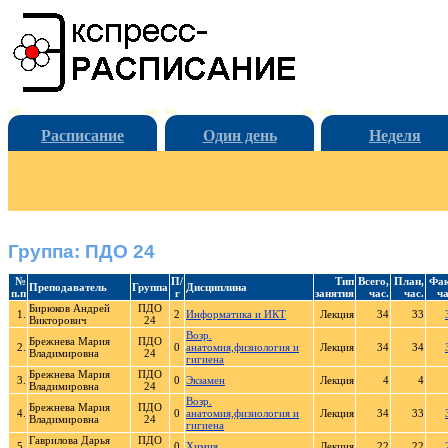
Расписание
Один день
Неделя
Группа: ПДО 24
№
П/
Тип
Всего,
План,
Фак
Преподаватель
Группа
Дисциплина
п.п
г
занятия
час.
час.
ча
Бирюков Андрей
ПДО
1.
2
Информатика и ИКТ
Лекция
34
33
Викторович
24
Возр.
Брежнева Мария
ПДО
2.
0
анатомия,физиология и
Лекция
34
34
Владимировна
24
гигиена
Брежнева Мария
ПДО
3.
0
Экзамен
Лекция
4
4
Владимировна
24
Возр.
Брежнева Мария
ПДО
4.
0
анатомия,физиология и
Лекция
34
33
Владимировна
24
гигиена
Гаврилова Дарья
ПДО
5.
0
Химия
Лекция
22
22