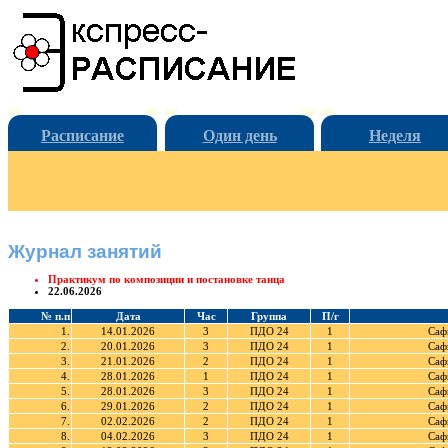
Расписание
Один день
Неделя
Журнал занятий
Практикум по композиции и постановке танца
22.06.2026
№ п.п
Дата
Час
Группа
П/г
1.
14.01.2026
3
ПДО 24
1
Саф
2.
20.01.2026
3
ПДО 24
1
Саф
3.
21.01.2026
2
ПДО 24
1
Саф
4.
28.01.2026
1
ПДО 24
1
Саф
5.
28.01.2026
3
ПДО 24
1
Саф
6.
29.01.2026
2
ПДО 24
1
Саф
7.
02.02.2026
2
ПДО 24
1
Саф
8.
04.02.2026
3
ПДО 24
1
Саф