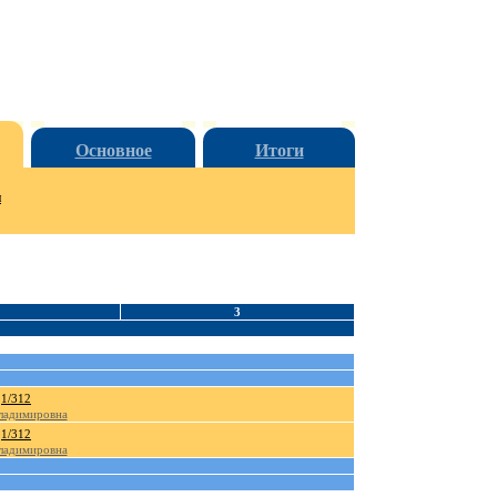
Основное
Итоги
и
3
1/312
ладимировна
1/312
ладимировна