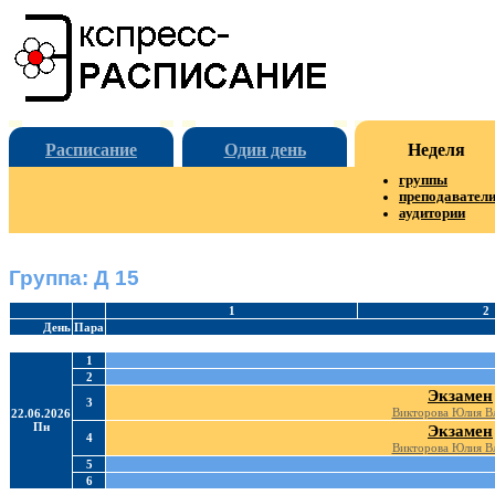
Расписание
Один день
Неделя
группы
преподавател
аудитории
Группа: Д 15
1
2
День
Пара
1
2
Экзамен
3
Викторова Юлия В
22.06.2026
Пн
Экзамен
4
Викторова Юлия В
5
6