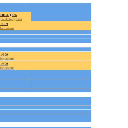
англ.)
Б2б
ира Ишбулдовна
1/309
асильевна
1/309
асильевна
1/309
асильевна