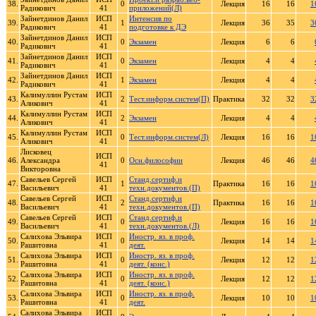
38.
0
Лекция
16
16
1
Радикович
41
приложений(Л)
Зайнетдинов Данил
ИСП
Интенсив по
39.
1
Лекция
36
35
3
Радикович
41
подготовке к ДЭ
Зайнетдинов Данил
ИСП
40.
0
Экзамен
Лекция
6
6
Радикович
41
Зайнетдинов Данил
ИСП
41.
0
Экзамен
Лекция
4
4
Радикович
41
Зайнетдинов Данил
ИСП
42.
1
Экзамен
Лекция
4
4
Радикович
41
Калимуллин Рустам
ИСП
43.
2
Тест.информ.систем(П)
Практика
32
32
3
Аликович
41
Калимуллин Рустам
ИСП
44.
2
Экзамен
Лекция
4
4
Аликович
41
Калимуллин Рустам
ИСП
45.
0
Тест.информ.систем(Л)
Лекция
16
16
1
Аликович
41
Лисковец
ИСП
46.
Александра
0
Осн.философии
Лекция
46
46
4
41
Викторовна
Савельев Сергей
ИСП
Станд.сертиф.и
47.
1
Практика
16
16
1
Васильевич
41
техн.документов.(П)
Савельев Сергей
ИСП
Станд.сертиф.и
48.
2
Практика
16
16
1
Васильевич
41
техн.документов.(П)
Савельев Сергей
ИСП
Станд.сертиф.и
49.
0
Лекция
16
16
1
Васильевич
41
техн.документов.(Л)
Салихова Эльвира
ИСП
Иностр. яз. в проф.
50.
0
Лекция
14
14
1
Рашитовна
41
деят.
Салихова Эльвира
ИСП
Иностр. яз. в проф.
51.
0
Лекция
12
12
1
Рашитовна
41
деят. (конс.)
Салихова Эльвира
ИСП
Иностр. яз. в проф.
52.
0
Лекция
12
12
1
Рашитовна
41
деят. (конс.)
Салихова Эльвира
ИСП
Иностр. яз. в проф.
53.
0
Лекция
10
10
1
Рашитовна
41
деят.
Салихова Эльвира
ИСП