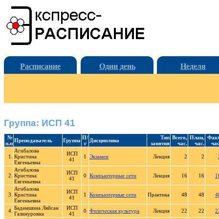
Расписание
Один день
Неделя
Группа: ИСП 41
№
П/
Тип
Всего,
План,
Факт
Преподаватель
Группа
Дисциплина
п.п
г
занятия
час.
час.
час
Агибалова
ИСП
1.
Кристина
1
Экзамен
Лекция
2
2
41
Евгеньевна
Агибалова
ИСП
2.
Кристина
0
Компьютерные сети
Лекция
16
16
1
41
Евгеньевна
Агибалова
ИСП
3.
Кристина
1
Компьютерные сети
Практика
48
48
4
41
Евгеньевна
Бадамшина Ляйсан
ИСП
4.
0
Физическая культура
Лекция
22
22
2
Газинуровна
41