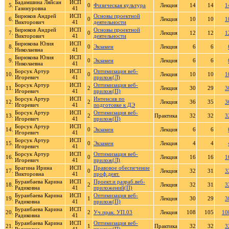
Бадамшина Ляйсан
ИСП
5.
0
Физическая культура
Лекция
14
14
1
Газинуровна
41
Бирюков Андрей
ИСП
Основы проектной
6.
0
Лекция
10
10
1
Викторович
41
деятельности
Бирюков Андрей
ИСП
Основы проектной
7.
0
Лекция
12
12
1
Викторович
41
деятельности
Бирюкова Юлия
ИСП
8.
0
Экзамен
Лекция
6
6
Николаевна
41
Бирюкова Юлия
ИСП
9.
0
Экзамен
Лекция
6
6
Николаевна
41
Борсук Артур
ИСП
Оптимизация веб-
10.
0
Лекция
10
10
1
Игоревич
41
прилож(Л)
Борсук Артур
ИСП
Оптимизация веб-
11.
2
Лекция
30
29
3
Игоревич
41
прилож(П)
Борсук Артур
ИСП
Интенсив по
12.
2
Лекция
36
35
3
Игоревич
41
подготовке к ДЭ
Борсук Артур
ИСП
Оптимизация веб-
13.
2
Практика
32
32
3
Игоревич
41
прилож(П)
Борсук Артур
ИСП
14.
0
Экзамен
Лекция
6
6
Игоревич
41
Борсук Артур
ИСП
15.
0
Экзамен
Лекция
4
4
Игоревич
41
Борсук Артур
ИСП
Оптимизация веб-
16.
0
Лекция
16
16
1
Игоревич
41
прилож(Л)
Брагина Ирина
ИСП
Правовое обеспечение
17.
0
Лекция
32
31
3
Викторовна
41
проф.деят.
Буранбаева Карина
ИСП
Проект.и разраб.веб-
18.
2
Лекция
32
31
3
Радиковна
41
приложений(П)
Буранбаева Карина
ИСП
Оптимизация веб-
19.
1
Лекция
30
29
3
Радиковна
41
прилож(П)
Буранбаева Карина
ИСП
20.
2
Уч.прак. УП.03
Лекция
108
105
10
Радиковна
41
Буранбаева Карина
ИСП
Оптимизация веб-
21.
1
Практика
32
32
3