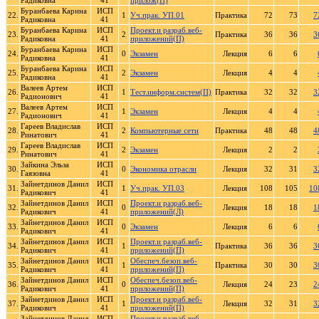
Радиковна
41
прилож(П)
Буранбаева Карина
ИСП
22.
1
Уч.прак. УП.01
Практика
72
73
7
Радиковна
41
Буранбаева Карина
ИСП
Проект.и разраб.веб-
23.
2
Практика
36
36
3
Радиковна
41
приложений(П)
Буранбаева Карина
ИСП
24.
0
Экзамен
Лекция
6
6
Радиковна
41
Буранбаева Карина
ИСП
25.
2
Экзамен
Лекция
4
4
Радиковна
41
Валеев Артем
ИСП
26.
1
Тест.информ.систем(П)
Практика
32
32
3
Радионович
41
Валеев Артем
ИСП
27.
1
Экзамен
Лекция
4
4
Радионович
41
Гареев Владислав
ИСП
28.
2
Компьютерные сети
Практика
48
48
4
Ринатович
41
Гареев Владислав
ИСП
29.
2
Экзамен
Лекция
2
2
Ринатович
41
Зайкина Эльза
ИСП
30.
0
Экономика отрасли
Лекция
32
31
3
Гаязовна
41
Зайнетдинов Данил
ИСП
31.
1
Уч.прак. УП.03
Лекция
108
105
10
Радикович
41
Зайнетдинов Данил
ИСП
Проект.и разраб.веб-
32.
0
Лекция
18
18
1
Радикович
41
приложений(Л)
Зайнетдинов Данил
ИСП
33.
0
Экзамен
Лекция
6
6
Радикович
41
Зайнетдинов Данил
ИСП
Проект.и разраб.веб-
34.
1
Практика
36
36
3
Радикович
41
приложений(П)
Зайнетдинов Данил
ИСП
Обеспеч.безоп.веб-
35.
1
Практика
30
30
3
Радикович
41
приложений(П)
Зайнетдинов Данил
ИСП
Обеспеч.безоп.веб-
36.
0
Лекция
24
23
2
Радикович
41
приложений(П)
Зайнетдинов Данил
ИСП
Проект.и разраб.веб-
37.
1
Лекция
32
31
3
Радикович
41
приложений(П)
Зайнетдинов Данил
ИСП
Проект.и разраб.веб-