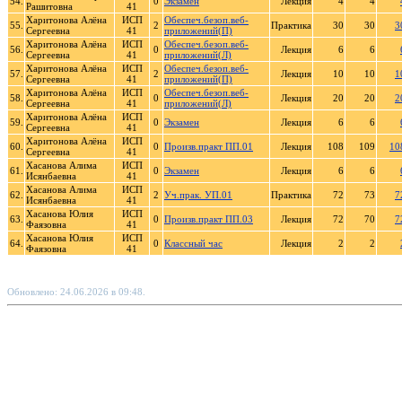
54.
0
Экзамен
Лекция
4
4
Рашитовна
41
Харитонова Алёна
ИСП
Обеспеч.безоп.веб-
55.
2
Практика
30
30
3
Сергеевна
41
приложений(П)
Харитонова Алёна
ИСП
Обеспеч.безоп.веб-
56.
0
Лекция
6
6
Сергеевна
41
приложений(Л)
Харитонова Алёна
ИСП
Обеспеч.безоп.веб-
57.
2
Лекция
10
10
1
Сергеевна
41
приложений(П)
Харитонова Алёна
ИСП
Обеспеч.безоп.веб-
58.
0
Лекция
20
20
2
Сергеевна
41
приложений(Л)
Харитонова Алёна
ИСП
59.
0
Экзамен
Лекция
6
6
Сергеевна
41
Харитонова Алёна
ИСП
60.
0
Произв.практ ПП.01
Лекция
108
109
10
Сергеевна
41
Хасанова Алима
ИСП
61.
0
Экзамен
Лекция
6
6
Исянбаевна
41
Хасанова Алима
ИСП
62.
2
Уч.прак. УП.01
Практика
72
73
7
Исянбаевна
41
Хасанова Юлия
ИСП
63.
0
Произв.практ ПП.03
Лекция
72
70
7
Фаязовна
41
Хасанова Юлия
ИСП
64.
0
Классный час
Лекция
2
2
Фаязовна
41
Обновлено: 24.06.2026 в 09:48.