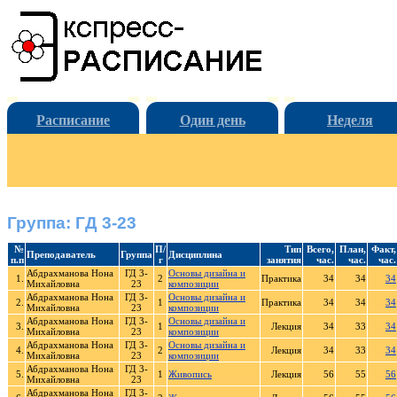
Расписание
Один день
Неделя
Группа: ГД 3-23
№
П/
Тип
Всего,
План,
Факт,
Преподаватель
Группа
Дисциплина
п.п
г
занятия
час.
час.
час.
Абдрахманова Нона
ГД 3-
Основы дизайна и
1.
2
Практика
34
34
34
Михайловна
23
композиции
Абдрахманова Нона
ГД 3-
Основы дизайна и
2.
1
Практика
34
34
34
Михайловна
23
композиции
Абдрахманова Нона
ГД 3-
Основы дизайна и
3.
1
Лекция
34
33
34
Михайловна
23
композиции
Абдрахманова Нона
ГД 3-
Основы дизайна и
4.
2
Лекция
34
33
34
Михайловна
23
композиции
Абдрахманова Нона
ГД 3-
5.
1
Живопись
Лекция
56
55
56
Михайловна
23
Абдрахманова Нона
ГД 3-