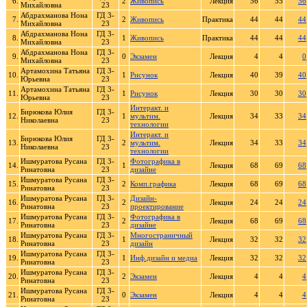
6.
2
Живопись
Лекция
56
55
56
Михайловна
23
Абдрахманова Нона
ГД 3-
7.
2
Живопись
Практика
44
44
44
Михайловна
23
Абдрахманова Нона
ГД 3-
8.
1
Живопись
Практика
44
44
44
Михайловна
23
Абдрахманова Нона
ГД 3-
9.
0
Экзамен
Лекция
4
4
0
Михайловна
23
Артамохина Татьяна
ГД 3-
10.
1
Рисунок
Лекция
40
39
40
Юрьевна
23
Артамохина Татьяна
ГД 3-
11.
1
Рисунок
Лекция
30
30
30
Юрьевна
23
Интеракт. и
Бирюкова Юлия
ГД 3-
12.
1
мультим.
Лекция
34
33
34
Николаевна
23
технологии
Интеракт. и
Бирюкова Юлия
ГД 3-
13.
2
мультим.
Лекция
34
33
34
Николаевна
23
технологии
Ишмуратова Русана
ГД 3-
Фотографика в
14.
1
Лекция
68
69
68
Ринатовна
23
дизайне
Ишмуратова Русана
ГД 3-
15.
2
Комп.графика
Лекция
68
69
68
Ринатовна
23
Ишмуратова Русана
ГД 3-
Дизайн-
16.
2
Лекция
24
24
24
Ринатовна
23
проектирование
Ишмуратова Русана
ГД 3-
Фотографика в
17.
2
Лекция
68
69
68
Ринатовна
23
дизайне
Ишмуратова Русана
ГД 3-
Многостраничный
18.
1
Лекция
32
32
32
Ринатовна
23
дизайн
Ишмуратова Русана
ГД 3-
19.
1
Инф.дизайн и медиа
Лекция
32
32
32
Ринатовна
23
Ишмуратова Русана
ГД 3-
20.
2
Экзамен
Лекция
4
4
4
Ринатовна
23
Ишмуратова Русана
ГД 3-
21.
0
Экзамен
Лекция
4
4
4
Ринатовна
23