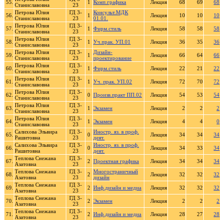
55.
1
Комп.графика
Лекция
68
69
68
Станиславовна
23
Петрова Юлия
ГД 3-
Консульт.МДК
56.
1
Лекция
10
10
10
Станиславовна
23
01.01.
Петрова Юлия
ГД 3-
57.
1
Фирм.стиль
Лекция
58
58
58
Станиславовна
23
Петрова Юлия
ГД 3-
58.
1
Уч.прак. УП.01
Лекция
36
35
36
Станиславовна
23
Петрова Юлия
ГД 3-
Дизайн-
59.
1
Лекция
66
64
66
Станиславовна
23
проектирование
Петрова Юлия
ГД 3-
60.
1
Фирм.стиль
Лекция
22
21
22
Станиславовна
23
Петрова Юлия
ГД 3-
61.
1
Уч. прак. УП.02
Лекция
72
70
72
Станиславовна
23
Петрова Юлия
ГД 3-
62.
0
Произв.практ ПП.02
Лекция
54
53
54
Станиславовна
23
Петрова Юлия
ГД 3-
63.
1
Экзамен
Лекция
2
2
2
Станиславовна
23
Петрова Юлия
ГД 3-
64.
1
Экзамен
Лекция
4
4
0
Станиславовна
23
Салихова Эльвира
ГД 3-
Иностр. яз. в проф.
65.
0
Лекция
34
34
34
Рашитовна
23
деят.
Салихова Эльвира
ГД 3-
Иностр. яз. в проф.
66.
0
Лекция
34
33
34
Рашитовна
23
деят.
Теплова Снежана
ГД 3-
67.
2
Проектная графика
Лекция
34
34
34
Азатовна
23
Теплова Снежана
ГД 3-
Многостраничный
68.
2
Лекция
32
32
32
Азатовна
23
дизайн
Теплова Снежана
ГД 3-
69.
2
Инф.дизайн и медиа
Лекция
32
32
32
Азатовна
23
Теплова Снежана
ГД 3-
70.
2
Экзамен
Лекция
2
2
2
Азатовна
23
Теплова Снежана
ГД 3-
71.
2
Инф.дизайн и медиа
Лекция
28
27
28
Азатовна
23