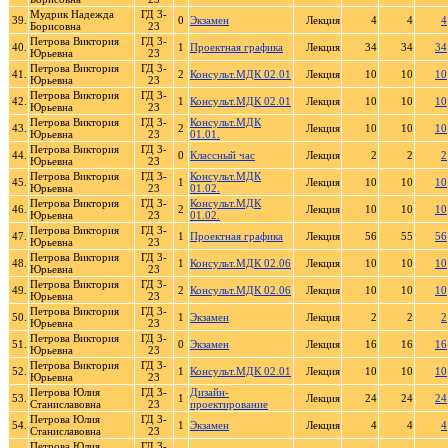
Мудрик Надежда
ГД 3-
39.
0
Экзамен
Лекция
4
4
4
Борисовна
23
Петрова Виктория
ГД 3-
40.
1
Проектная графика
Лекция
34
34
34
Юрьевна
23
Петрова Виктория
ГД 3-
41.
2
Консульт.МДК 02.01
Лекция
10
10
10
Юрьевна
23
Петрова Виктория
ГД 3-
42.
1
Консульт.МДК 02.01
Лекция
10
10
10
Юрьевна
23
Петрова Виктория
ГД 3-
Консульт.МДК
43.
2
Лекция
10
10
10
Юрьевна
23
01.01.
Петрова Виктория
ГД 3-
44.
0
Классный час
Лекция
2
2
2
Юрьевна
23
Петрова Виктория
ГД 3-
Консульт.МДК
45.
1
Лекция
10
10
10
Юрьевна
23
01.02.
Петрова Виктория
ГД 3-
Консульт.МДК
46.
2
Лекция
10
10
10
Юрьевна
23
01.02.
Петрова Виктория
ГД 3-
47.
1
Проектная графика
Лекция
56
55
56
Юрьевна
23
Петрова Виктория
ГД 3-
48.
1
Консульт.МДК 02.06
Лекция
10
10
10
Юрьевна
23
Петрова Виктория
ГД 3-
49.
2
Консульт.МДК 02.06
Лекция
10
10
10
Юрьевна
23
Петрова Виктория
ГД 3-
50.
1
Экзамен
Лекция
2
2
2
Юрьевна
23
Петрова Виктория
ГД 3-
51.
0
Экзамен
Лекция
16
16
16
Юрьевна
23
Петрова Виктория
ГД 3-
52.
1
Консульт.МДК 02.01
Лекция
10
10
10
Юрьевна
23
Петрова Юлия
ГД 3-
Дизайн-
53.
1
Лекция
24
24
24
Станиславовна
23
проектирование
Петрова Юлия
ГД 3-
54.
1
Экзамен
Лекция
4
4
4
Станиславовна
23
Петрова Юлия
ГД 3-