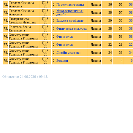
Теплова Снежана
ГД 3-
72.
2
Проектная графика
Лекция
56
55
56
Азатовна
23
Теплова Снежана
ГД 3-
Многостраничный
73.
2
Лекция
58
57
58
Азатовна
23
дизайн
Тимергалиева
ГД 3-
74.
0
Баш.яз.в проф.деят
Лекция
30
30
30
Светлана Ивановна
23
Толстова Елена
ГД 3-
75.
0
Физическая культура
Лекция
38
38
38
Евгеньевна
23
Хисматуллина
ГД 3-
76.
2
Фирм.стиль
Лекция
58
58
58
Гульнара Ринатовна
23
Хисматуллина
ГД 3-
77.
2
Фирм.стиль
Лекция
22
21
22
Гульнара Ринатовна
23
Хисматуллина
ГД 3-
78.
2
Дизайн упаковки
Лекция
34
33
34
Гульнара Ринатовна
23
Хисматуллина
ГД 3-
79.
2
Экзамен
Лекция
4
4
0
Гульнара Ринатовна
23
Обновлено: 24.06.2026 в 09:48.