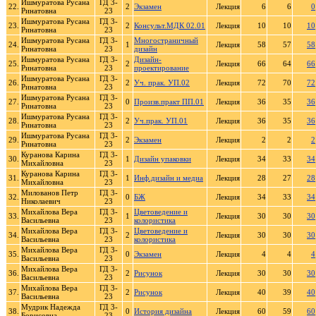
Ишмуратова Русана
ГД 3-
22.
2
Экзамен
Лекция
6
6
0
Ринатовна
23
Ишмуратова Русана
ГД 3-
23.
2
Консульт.МДК 02.01
Лекция
10
10
10
Ринатовна
23
Ишмуратова Русана
ГД 3-
Многостраничный
24.
1
Лекция
58
57
58
Ринатовна
23
дизайн
Ишмуратова Русана
ГД 3-
Дизайн-
25.
2
Лекция
66
64
66
Ринатовна
23
проектирование
Ишмуратова Русана
ГД 3-
26.
2
Уч. прак. УП.02
Лекция
72
70
72
Ринатовна
23
Ишмуратова Русана
ГД 3-
27.
0
Произв.практ ПП.01
Лекция
36
35
36
Ринатовна
23
Ишмуратова Русана
ГД 3-
28.
2
Уч.прак. УП.01
Лекция
36
35
36
Ринатовна
23
Ишмуратова Русана
ГД 3-
29.
2
Экзамен
Лекция
2
2
2
Ринатовна
23
Куранова Карина
ГД 3-
30.
1
Дизайн упаковки
Лекция
34
33
34
Михайловна
23
Куранова Карина
ГД 3-
31.
1
Инф.дизайн и медиа
Лекция
28
27
28
Михайловна
23
Милованов Петр
ГД 3-
32.
0
БЖ
Лекция
34
33
34
Николаевич
23
Михайлова Вера
ГД 3-
Цветоведение и
33.
1
Лекция
30
30
30
Васильевна
23
колористика
Михайлова Вера
ГД 3-
Цветоведение и
34.
2
Лекция
30
30
30
Васильевна
23
колористика
Михайлова Вера
ГД 3-
35.
0
Экзамен
Лекция
4
4
4
Васильевна
23
Михайлова Вера
ГД 3-
36.
2
Рисунок
Лекция
30
30
30
Васильевна
23
Михайлова Вера
ГД 3-
37.
2
Рисунок
Лекция
40
39
40
Васильевна
23
Мудрик Надежда
ГД 3-
38.
0
История дизайна
Лекция
60
59
60
Борисовна
23