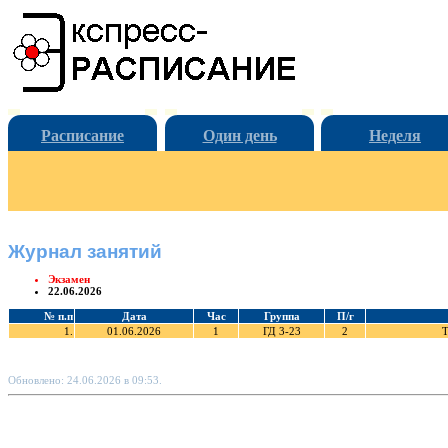
Расписание
Один день
Неделя
Журнал занятий
Экзамен
22.06.2026
№ п.п
Дата
Час
Группа
П/г
1.
01.06.2026
1
ГД 3-23
2
Т
Обновлено: 24.06.2026 в 09:53.