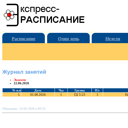
Расписание
Один день
Неделя
Журнал занятий
Экзамен
22.06.2026
№ п.п
Дата
Час
Группа
П/г
1.
01.06.2026
1
ГД 3-23
1
П
Обновлено: 24.06.2026 в 09:53.