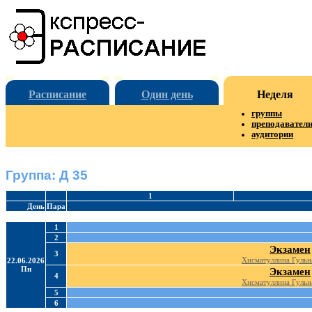
Расписание
Один день
Неделя
группы
преподавател
аудитории
Группа: Д 35
1
День
Пара
1
2
Экзамен
3
Хисматуллина Гульн
22.06.2026
Пн
Экзамен
4
Хисматуллина Гульн
5
6