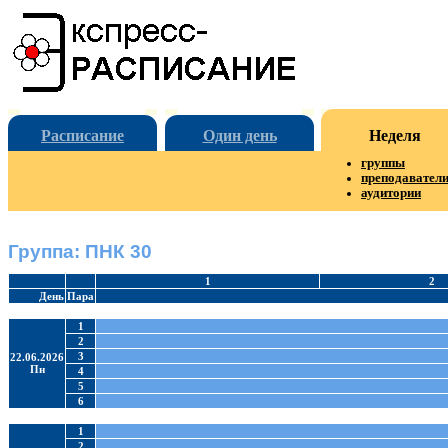
Расписание
Один день
Неделя
группы
преподавател
аудитории
Группа: ПНК 30
1
2
День
Пара
1
2
3
22.06.2026
Пн
4
5
6
1
2