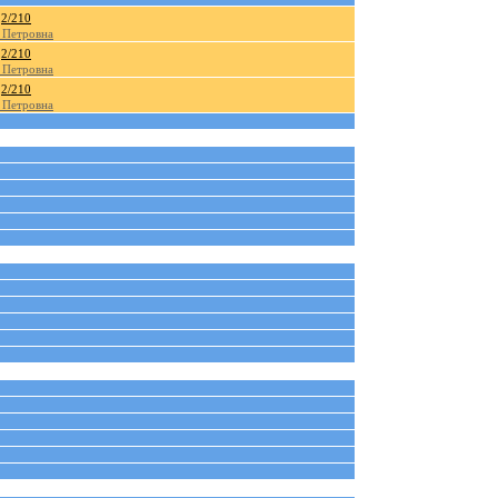
2/210
 Петровна
2/210
 Петровна
2/210
 Петровна