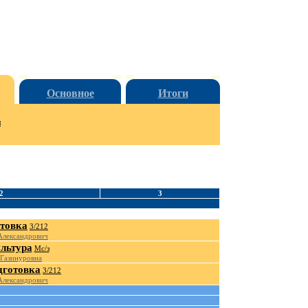
Основное
Итоги
и
2
3
отовка
3/212
Александрович
льтура
Мс/з
 Газинуровна
дготовка
3/212
Александрович