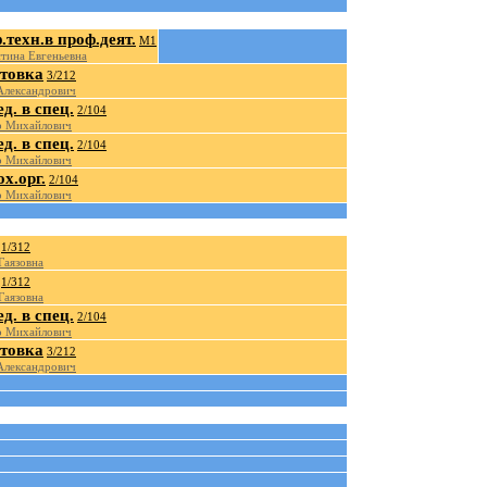
техн.в проф.деят.
М1
тина Евгеньевна
отовка
3/212
Александрович
д. в спец.
2/104
р Михайлович
д. в спец.
2/104
р Михайлович
х.орг.
2/104
р Михайлович
1/312
Гаязовна
1/312
Гаязовна
д. в спец.
2/104
р Михайлович
отовка
3/212
Александрович