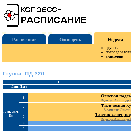
Расписание
Один день
Неделя
группы
преподавател
аудитории
Группа: ПД 320
1
День
Пара
Огневая подг
1
Ведищев Александр 
Физическая ку
2
Бадамшина Ляйсан
22.06.2026
Тактико-спец.по
Пн
3
Ведищев Александр 
4
5