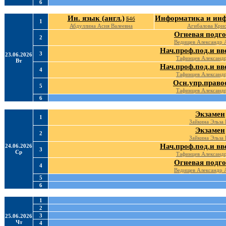
6
Ин. язык (англ.)
Информатика и инф.
Б4б
1
Абдуллина Асия Валеевна
Агибалова Крис
Огневая подг
2
Ведищев Александр 
Нач.проф.под.и вве
3
23.06.2026
Тафинцев Александ
Вт
Нач.проф.под.и вве
4
Тафинцев Александ
Осн.упр.правоо
5
Тафинцев Александ
6
Экзамен
1
Зайкина Эльза 
Экзамен
2
Зайкина Эльза 
Нач.проф.под.и вве
24.06.2026
3
Ср
Тафинцев Александ
Огневая подг
4
Ведищев Александр 
5
6
1
2
3
25.06.2026
Чт
4