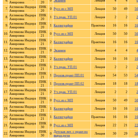
6.
0
Экзамен
Лекция
4
4
Амировна
20
Ахтямова Индира
ПНК
7.
0
Русс.яз с МП
Лекция
50
49
5
Амировна
20
Ахтямова Индира
ПНК
8.
1
Уч.прак. УП.01
Лекция
2
2
Амировна
20
Ахтямова Индира
ПНК
9.
1
Каллиграфия
Практика
16
16
1
Амировна
20
Ахтямова Индира
ПНК
10.
0
Русс.яз с МП
Лекция
50
50
5
Амировна
21
Ахтямова Индира
ПНК
11.
2
Каллиграфия
Практика
16
16
1
Амировна
21
Ахтямова Индира
ПНК
12.
0
Экзамен
Лекция
4
4
Амировна
21
Ахтямова Индира
ПНК
13.
2
Каллиграфия
Лекция
16
16
1
Амировна
21
Ахтямова Индира
ПНК
14.
1
Уч.прак. УП.01
Лекция
2
2
Амировна
21
Ахтямова Индира
ПНК
15.
1
Произв.практ ПП.01
Лекция
54
53
5
Амировна
21
Ахтямова Индира
ПНК
16.
1
Произв.практ ПП.02
Лекция
18
18
1
Амировна
21
Ахтямова Индира
ПНК
17.
2
Уч.прак. УП.01
Лекция
2
2
Амировна
21
Ахтямова Индира
ПНК
18.
0
Русс.яз с МП
Лекция
50
49
5
Амировна
21
Ахтямова Индира
ПНК
19.
1
Каллиграфия
Лекция
16
16
1
Амировна
21
Ахтямова Индира
ПНК
20.
1
Каллиграфия
Практика
16
16
1
Амировна
21
Ахтямова Индира
ПНК
21.
0
Русс.яз с МП
Лекция
22
21
2
Амировна
30
Ахтямова Индира
ПНК
Детская лит. с практ.по
22.
0
Лекция
30
29
3
Амировна
30
выраз.речи