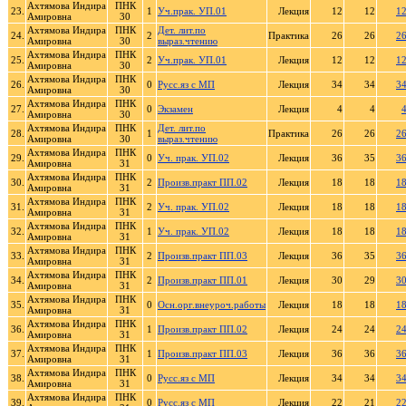
Ахтямова Индира
ПНК
23.
1
Уч.прак. УП.01
Лекция
12
12
1
Амировна
30
Ахтямова Индира
ПНК
Дет. лит.по
24.
2
Практика
26
26
2
Амировна
30
выраз.чтению
Ахтямова Индира
ПНК
25.
2
Уч.прак. УП.01
Лекция
12
12
1
Амировна
30
Ахтямова Индира
ПНК
26.
0
Русс.яз с МП
Лекция
34
34
3
Амировна
30
Ахтямова Индира
ПНК
27.
0
Экзамен
Лекция
4
4
Амировна
30
Ахтямова Индира
ПНК
Дет. лит.по
28.
1
Практика
26
26
2
Амировна
30
выраз.чтению
Ахтямова Индира
ПНК
29.
0
Уч. прак. УП.02
Лекция
36
35
3
Амировна
31
Ахтямова Индира
ПНК
30.
2
Произв.практ ПП.02
Лекция
18
18
1
Амировна
31
Ахтямова Индира
ПНК
31.
2
Уч. прак. УП.02
Лекция
18
18
1
Амировна
31
Ахтямова Индира
ПНК
32.
1
Уч. прак. УП.02
Лекция
18
18
1
Амировна
31
Ахтямова Индира
ПНК
33.
2
Произв.практ ПП.03
Лекция
36
35
3
Амировна
31
Ахтямова Индира
ПНК
34.
2
Произв.практ ПП.01
Лекция
30
29
3
Амировна
31
Ахтямова Индира
ПНК
35.
0
Осн.орг.внеуроч.работы
Лекция
18
18
1
Амировна
31
Ахтямова Индира
ПНК
36.
1
Произв.практ ПП.02
Лекция
24
24
2
Амировна
31
Ахтямова Индира
ПНК
37.
1
Произв.практ ПП.03
Лекция
36
36
3
Амировна
31
Ахтямова Индира
ПНК
38.
0
Русс.яз с МП
Лекция
34
34
3
Амировна
31
Ахтямова Индира
ПНК
39.
0
Русс.яз с МП
Лекция
22
21
2