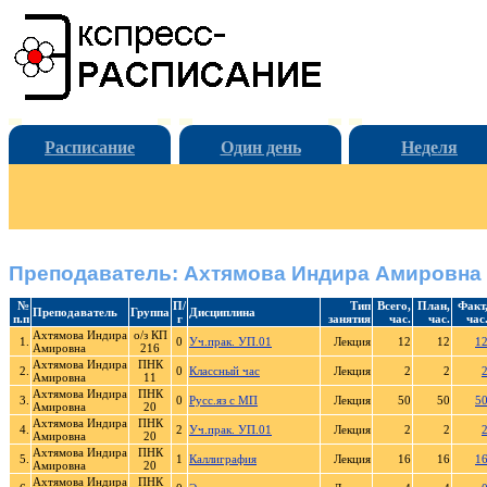
Расписание
Один день
Неделя
Преподаватель: Ахтямова Индира Амировна
№
П/
Тип
Всего,
План,
Факт
Преподаватель
Группа
Дисциплина
п.п
г
занятия
час.
час.
час
Ахтямова Индира
о/з КП
1.
0
Уч.прак. УП.01
Лекция
12
12
1
Амировна
216
Ахтямова Индира
ПНК
2.
0
Классный час
Лекция
2
2
Амировна
11
Ахтямова Индира
ПНК
3.
0
Русс.яз с МП
Лекция
50
50
5
Амировна
20
Ахтямова Индира
ПНК
4.
2
Уч.прак. УП.01
Лекция
2
2
Амировна
20
Ахтямова Индира
ПНК
5.
1
Каллиграфия
Лекция
16
16
1
Амировна
20
Ахтямова Индира
ПНК