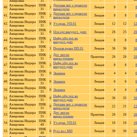
Амировна
31
Ахтямова Индира
ПНК
Детская лит. с практ.по
40.
1
Лекция
8
8
Амировна
31
выраз.речи
Ахтямова Индира
ПНК
Детская лит. с практ.по
41.
2
Лекция
8
8
Амировна
31
выраз.речи
Ахтямова Индира
ПНК
42.
0
Уч.прак. УП.01
Лекция
12
12
1
Амировна
31
Ахтямова Индира
ПНК
43.
0
Осн.орг.внеуроч. деят.
Лекция
26
25
2
Амировна
31
Ахтямова Индира
ПНК
Цифр.обр.тех во
44.
1
Лекция
8
8
Амировна
31
внеуроч.деят
Ахтямова Индира
ПНК
45.
1
Произв.практ ПП.01
Лекция
36
36
3
Амировна
31
Ахтямова Индира
ПНК
Дет. лит.по
46.
2
Практика
26
26
2
Амировна
31
выраз.чтению
Ахтямова Индира
ПНК
Цифр.обр.тех во
47.
2
Лекция
8
8
Амировна
31
внеуроч.деят
Ахтямова Индира
ПНК
48.
0
Экзамен
Лекция
4
4
Амировна
31
Ахтямова Индира
ПНК
49.
0
Экзамен
Лекция
6
6
Амировна
31
Ахтямова Индира
ПНК
50.
0
Экзамен
Лекция
4
4
Амировна
31
Ахтямова Индира
ПНК
Цифр.обр.тех во
51.
0
Лекция
36
35
3
Амировна
31
внеуроч.деят
Ахтямова Индира
ПНК
Детская лит. с практ.по
52.
0
Лекция
22
21
2
Амировна
31
выраз.речи
Ахтямова Индира
ПНК
Дет. лит.по
53.
1
Практика
26
26
2
Амировна
31
выраз.чтению
Ахтямова Индира
ПНК
54.
1
Уч.прак. УП.01
Лекция
16
16
1
Амировна
40
Ахтямова Индира
ПНК
55.
0
Русс.яз с МП
Лекция
30
30
3
Амировна
40