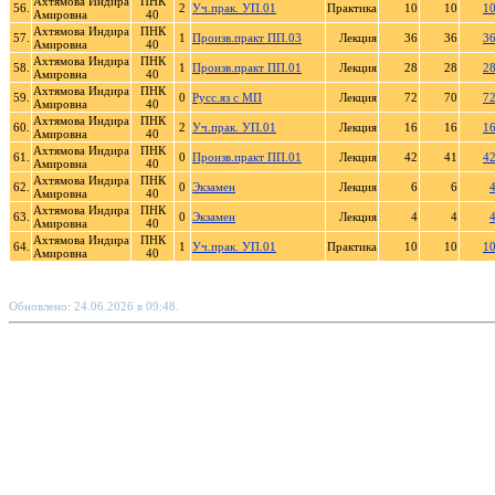
Ахтямова Индира
ПНК
56.
2
Уч.прак. УП.01
Практика
10
10
1
Амировна
40
Ахтямова Индира
ПНК
57.
1
Произв.практ ПП.03
Лекция
36
36
3
Амировна
40
Ахтямова Индира
ПНК
58.
1
Произв.практ ПП.01
Лекция
28
28
2
Амировна
40
Ахтямова Индира
ПНК
59.
0
Русс.яз с МП
Лекция
72
70
7
Амировна
40
Ахтямова Индира
ПНК
60.
2
Уч.прак. УП.01
Лекция
16
16
1
Амировна
40
Ахтямова Индира
ПНК
61.
0
Произв.практ ПП.01
Лекция
42
41
4
Амировна
40
Ахтямова Индира
ПНК
62.
0
Экзамен
Лекция
6
6
Амировна
40
Ахтямова Индира
ПНК
63.
0
Экзамен
Лекция
4
4
Амировна
40
Ахтямова Индира
ПНК
64.
1
Уч.прак. УП.01
Практика
10
10
1
Амировна
40
Обновлено: 24.06.2026 в 09:48.