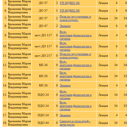
Брежнева Мария
5.
ДО 37
2
УП.МДК02.06
Лекция
6
6
Владимировна
Брежнева Мария
6.
ДО 37
1
УП.МДК02.06
Лекция
6
6
Владимировна
Брежнева Мария
Прак.по муз.ритмике и
7.
ДО 37
2
Лекция
34
34
Владимировна
основ.хореог.
Брежнева Мария
8.
ДО 47
2
Экзамен
Лекция
6
6
Владимировна
Возр.
Брежнева Мария
9.
заоч ДО 117
0
анатомия,физиология и
Лекция
4
4
Владимировна
гигиена
Возр.
Брежнева Мария
10.
заоч ДО 117
0
анатомия,физиология и
Лекция
6
6
Владимировна
гигиена
Брежнева Мария
Прак.по муз.ритмике и
11.
заоч ДО 217
0
Лекция
8
8
Владимировна
основ.хореог.
Возр.
Брежнева Мария
12.
КП 26
0
анатомия,физиология и
Лекция
34
34
Владимировна
гигиена
Возр.
Брежнева Мария
13.
КП 26
0
анатомия,физиология и
Лекция
34
33
Владимировна
гигиена
Брежнева Мария
14.
КП 26
0
Экзамен
Лекция
4
4
Владимировна
Возр.
Брежнева Мария
15.
ПДО 24
0
анатомия,физиология и
Лекция
34
34
Владимировна
гигиена
Возр.
Брежнева Мария
16.
ПДО 24
0
анатомия,физиология и
Лекция
34
33
Владимировна
гигиена
Брежнева Мария
17.
ПДО 24
0
Экзамен
Лекция
4
4
Владимировна
Брежнева Мария
Самоорг.и техн.проф.-
18.
ПДО 44
0
Лекция
16
16
Владимировна
личн.роста