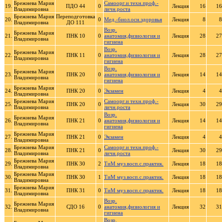
Брежнева Мария
Самоорг.и техн.проф.-
19.
ПДО 44
0
Лекция
16
16
Владимировна
личн.роста
Брежнева Мария
Переподготовка
20.
0
Мед.-биол.осн.здоровья
Лекция
8
8
Владимировна
ДО 111
Возр.
Брежнева Мария
21.
ПНК 10
0
анатомия,физиология и
Лекция
28
27
Владимировна
гигиена
Возр.
Брежнева Мария
22.
ПНК 11
0
анатомия,физиология и
Лекция
28
27
Владимировна
гигиена
Возр.
Брежнева Мария
23.
ПНК 20
0
анатомия,физиология и
Лекция
14
14
Владимировна
гигиена
Брежнева Мария
24.
ПНК 20
0
Экзамен
Лекция
4
4
Владимировна
Брежнева Мария
Самоорг.и техн.проф.-
25.
ПНК 20
0
Лекция
30
29
Владимировна
личн.роста
Возр.
Брежнева Мария
26.
ПНК 21
0
анатомия,физиология и
Лекция
14
14
Владимировна
гигиена
Брежнева Мария
27.
ПНК 21
0
Экзамен
Лекция
4
4
Владимировна
Брежнева Мария
Самоорг.и техн.проф.-
28.
ПНК 21
0
Лекция
30
29
Владимировна
личн.роста
Брежнева Мария
29.
ПНК 30
2
ТиМ муз.восп.с.практик.
Лекция
18
18
Владимировна
Брежнева Мария
30.
ПНК 30
1
ТиМ муз.восп.с.практик.
Лекция
18
18
Владимировна
Брежнева Мария
31.
ПНК 31
0
ТиМ муз.восп.с.практик.
Лекция
18
18
Владимировна
Возр.
Брежнева Мария
32.
СДО 16
0
анатомия,физиология и
Лекция
32
31
Владимировна
гигиена
Возр.