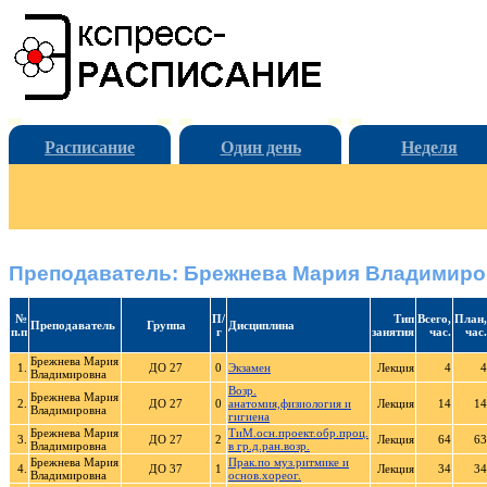
Расписание
Один день
Неделя
Преподаватель: Брежнева Мария Владимиро
№
П/
Тип
Всего,
План,
Преподаватель
Группа
Дисциплина
п.п
г
занятия
час.
час.
Брежнева Мария
1.
ДО 27
0
Экзамен
Лекция
4
4
Владимировна
Возр.
Брежнева Мария
2.
ДО 27
0
анатомия,физиология и
Лекция
14
14
Владимировна
гигиена
Брежнева Мария
ТиМ.осн.проект.обр.проц.
3.
ДО 27
2
Лекция
64
63
Владимировна
в гр.д.ран.возр.
Брежнева Мария
Прак.по муз.ритмике и
4.
ДО 37
1
Лекция
34
34
Владимировна
основ.хореог.