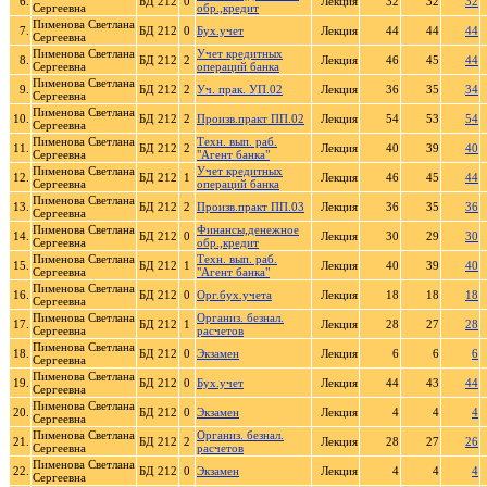
6.
БД 212
0
Лекция
32
32
32
Сергеевна
обр.,кредит
Пименова Светлана
7.
БД 212
0
Бух.учет
Лекция
44
44
44
Сергеевна
Пименова Светлана
Учет кредитных
8.
БД 212
2
Лекция
46
45
44
Сергеевна
операций банка
Пименова Светлана
9.
БД 212
2
Уч. прак. УП.02
Лекция
36
35
34
Сергеевна
Пименова Светлана
10.
БД 212
2
Произв.практ ПП.02
Лекция
54
53
54
Сергеевна
Пименова Светлана
Техн. вып. раб.
11.
БД 212
2
Лекция
40
39
40
Сергеевна
"Агент банка"
Пименова Светлана
Учет кредитных
12.
БД 212
1
Лекция
46
45
44
Сергеевна
операций банка
Пименова Светлана
13.
БД 212
2
Произв.практ ПП.03
Лекция
36
35
36
Сергеевна
Пименова Светлана
Финансы,денежное
14.
БД 212
0
Лекция
30
29
30
Сергеевна
обр.,кредит
Пименова Светлана
Техн. вып. раб.
15.
БД 212
1
Лекция
40
39
40
Сергеевна
"Агент банка"
Пименова Светлана
16.
БД 212
0
Орг.бух.учета
Лекция
18
18
18
Сергеевна
Пименова Светлана
Организ. безнал.
17.
БД 212
1
Лекция
28
27
28
Сергеевна
расчетов
Пименова Светлана
18.
БД 212
0
Экзамен
Лекция
6
6
6
Сергеевна
Пименова Светлана
19.
БД 212
0
Бух.учет
Лекция
44
43
44
Сергеевна
Пименова Светлана
20.
БД 212
0
Экзамен
Лекция
4
4
4
Сергеевна
Пименова Светлана
Организ. безнал.
21.
БД 212
2
Лекция
28
27
26
Сергеевна
расчетов
Пименова Светлана
22.
БД 212
0
Экзамен
Лекция
4
4
4
Сергеевна