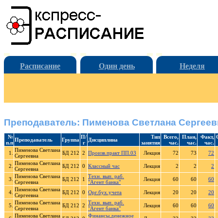
Расписание
Один день
Неделя
Преподаватель: Пименова Светлана Сергеев
№
П/
Тип
Всего,
План,
Факт,
Преподаватель
Группа
Дисциплина
п.п
г
занятия
час.
час.
час.
Пименова Светлана
1.
БД 212
2
Произв.практ ПП.03
Лекция
72
73
72
Сергеевна
Пименова Светлана
2.
БД 212
0
Классный час
Лекция
2
2
2
Сергеевна
Пименова Светлана
Техн. вып. раб.
3.
БД 212
1
Лекция
60
60
60
Сергеевна
"Агент банка"
Пименова Светлана
4.
БД 212
0
Орг.бух.учета
Лекция
20
20
20
Сергеевна
Пименова Светлана
Техн. вып. раб.
5.
БД 212
2
Лекция
60
60
60
Сергеевна
"Агент банка"
Пименова Светлана
Финансы,денежное