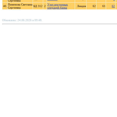
Сергеевна
Пименова Светлана
Учет кредитных
40.
БД 312
2
Лекция
62
61
62
Сергеевна
операций банка
Обновлено: 24.06.2026 в 09:48.