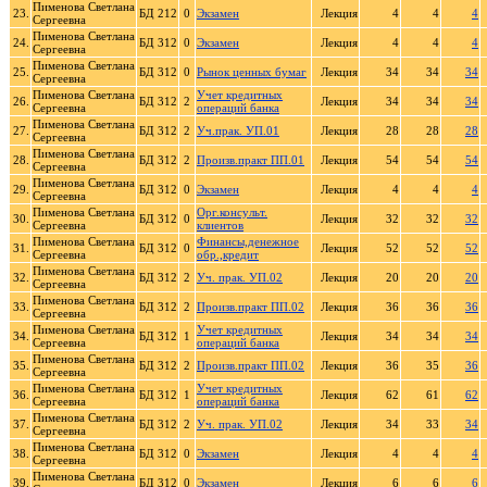
Пименова Светлана
23.
БД 212
0
Экзамен
Лекция
4
4
4
Сергеевна
Пименова Светлана
24.
БД 312
0
Экзамен
Лекция
4
4
4
Сергеевна
Пименова Светлана
25.
БД 312
0
Рынок ценных бумаг
Лекция
34
34
34
Сергеевна
Пименова Светлана
Учет кредитных
26.
БД 312
2
Лекция
34
34
34
Сергеевна
операций банка
Пименова Светлана
27.
БД 312
2
Уч.прак. УП.01
Лекция
28
28
28
Сергеевна
Пименова Светлана
28.
БД 312
2
Произв.практ ПП.01
Лекция
54
54
54
Сергеевна
Пименова Светлана
29.
БД 312
0
Экзамен
Лекция
4
4
4
Сергеевна
Пименова Светлана
Орг.консульт.
30.
БД 312
0
Лекция
32
32
32
Сергеевна
клиентов
Пименова Светлана
Финансы,денежное
31.
БД 312
0
Лекция
52
52
52
Сергеевна
обр.,кредит
Пименова Светлана
32.
БД 312
2
Уч. прак. УП.02
Лекция
20
20
20
Сергеевна
Пименова Светлана
33.
БД 312
2
Произв.практ ПП.02
Лекция
36
36
36
Сергеевна
Пименова Светлана
Учет кредитных
34.
БД 312
1
Лекция
34
34
34
Сергеевна
операций банка
Пименова Светлана
35.
БД 312
2
Произв.практ ПП.02
Лекция
36
35
36
Сергеевна
Пименова Светлана
Учет кредитных
36.
БД 312
1
Лекция
62
61
62
Сергеевна
операций банка
Пименова Светлана
37.
БД 312
2
Уч. прак. УП.02
Лекция
34
33
34
Сергеевна
Пименова Светлана
38.
БД 312
0
Экзамен
Лекция
4
4
4
Сергеевна
Пименова Светлана
39.
БД 312
0
Экзамен
Лекция
6
6
6