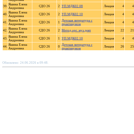
Яшина Елена
39.
СДО 26
2
УП.МДК02.08
Лекция
4
4
Андреевна
Яшина Елена
40.
СДО 26
2
УП.МДК02.10
Лекция
4
4
Андреевна
Яшина Елена
Детская литература с
41.
СДО 26
1
Лекция
4
4
Андреевна
практикумом
Яшина Елена
42.
СДО 26
2
Метод.орг. муз.деят
Лекция
22
21
Андреевна
Яшина Елена
43.
СДО 26
1
УП.МДК02.10
Лекция
4
4
Андреевна
Яшина Елена
Детская литература с
44.
СДО 26
0
Лекция
26
25
Андреевна
практикумом
Обновлено: 24.06.2026 в 09:48.