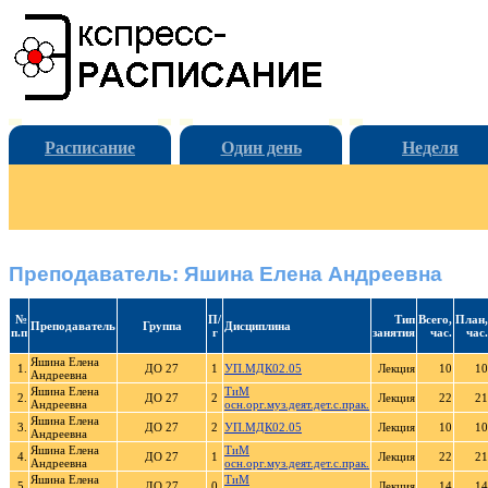
Расписание
Один день
Неделя
Преподаватель: Яшина Елена Андреевна
№
П/
Тип
Всего,
План,
Преподаватель
Группа
Дисциплина
п.п
г
занятия
час.
час.
Яшина Елена
1.
ДО 27
1
УП.МДК02.05
Лекция
10
10
Андреевна
Яшина Елена
ТиМ
2.
ДО 27
2
Лекция
22
21
Андреевна
осн.орг.муз.деят.дет.с.прак.
Яшина Елена
3.
ДО 27
2
УП.МДК02.05
Лекция
10
10
Андреевна
Яшина Елена
ТиМ
4.
ДО 27
1
Лекция
22
21
Андреевна
осн.орг.муз.деят.дет.с.прак.
Яшина Елена
ТиМ
5.
ДО 27
0
Лекция
14
14