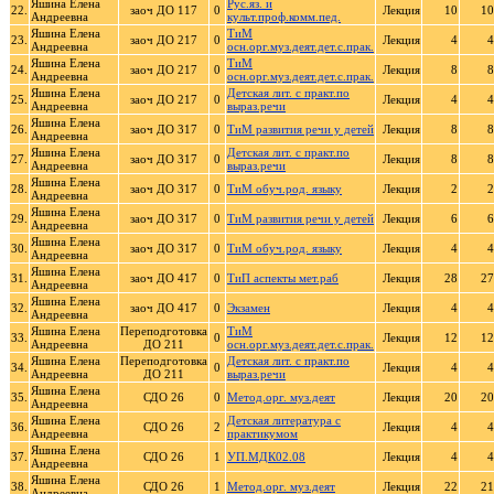
Яшина Елена
Рус.яз. и
22.
заоч ДО 117
0
Лекция
10
10
Андреевна
культ.проф.комм.пед.
Яшина Елена
ТиМ
23.
заоч ДО 217
0
Лекция
4
4
Андреевна
осн.орг.муз.деят.дет.с.прак.
Яшина Елена
ТиМ
24.
заоч ДО 217
0
Лекция
8
8
Андреевна
осн.орг.муз.деят.дет.с.прак.
Яшина Елена
Детская лит. с практ.по
25.
заоч ДО 217
0
Лекция
4
4
Андреевна
выраз.речи
Яшина Елена
26.
заоч ДО 317
0
ТиМ развития речи у детей
Лекция
8
8
Андреевна
Яшина Елена
Детская лит. с практ.по
27.
заоч ДО 317
0
Лекция
8
8
Андреевна
выраз.речи
Яшина Елена
28.
заоч ДО 317
0
ТиМ обуч.род. языку
Лекция
2
2
Андреевна
Яшина Елена
29.
заоч ДО 317
0
ТиМ развития речи у детей
Лекция
6
6
Андреевна
Яшина Елена
30.
заоч ДО 317
0
ТиМ обуч.род. языку
Лекция
4
4
Андреевна
Яшина Елена
31.
заоч ДО 417
0
ТиП аспекты мет.раб
Лекция
28
27
Андреевна
Яшина Елена
32.
заоч ДО 417
0
Экзамен
Лекция
4
4
Андреевна
Яшина Елена
Переподготовка
ТиМ
33.
0
Лекция
12
12
Андреевна
ДО 211
осн.орг.муз.деят.дет.с.прак.
Яшина Елена
Переподготовка
Детская лит. с практ.по
34.
0
Лекция
4
4
Андреевна
ДО 211
выраз.речи
Яшина Елена
35.
СДО 26
0
Метод.орг. муз.деят
Лекция
20
20
Андреевна
Яшина Елена
Детская литература с
36.
СДО 26
2
Лекция
4
4
Андреевна
практикумом
Яшина Елена
37.
СДО 26
1
УП.МДК02.08
Лекция
4
4
Андреевна
Яшина Елена
38.
СДО 26
1
Метод.орг. муз.деят
Лекция
22
21
Андреевна