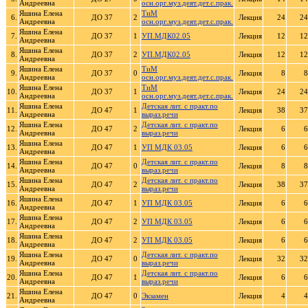
Андреевна
осн.орг.муз.деят.дет.с.прак.
Яшина Елена
ТиМ
6.
ДО 37
2
Лекция
24
24
Андреевна
осн.орг.муз.деят.дет.с.прак.
Яшина Елена
7.
ДО 37
1
УП.МДК02.05
Лекция
12
12
Андреевна
Яшина Елена
8.
ДО 37
2
УП.МДК02.05
Лекция
12
12
Андреевна
Яшина Елена
ТиМ
9.
ДО 37
0
Лекция
8
8
Андреевна
осн.орг.муз.деят.дет.с.прак.
Яшина Елена
ТиМ
10.
ДО 37
1
Лекция
24
24
Андреевна
осн.орг.муз.деят.дет.с.прак.
Яшина Елена
Детская лит. с практ.по
11.
ДО 47
1
Лекция
38
37
Андреевна
выраз.речи
Яшина Елена
Детская лит. с практ.по
12.
ДО 47
2
Лекция
6
6
Андреевна
выраз.речи
Яшина Елена
13.
ДО 47
1
УП МДК 03.05
Лекция
6
6
Андреевна
Яшина Елена
Детская лит. с практ.по
14.
ДО 47
0
Лекция
8
8
Андреевна
выраз.речи
Яшина Елена
Детская лит. с практ.по
15.
ДО 47
2
Лекция
38
37
Андреевна
выраз.речи
Яшина Елена
16.
ДО 47
1
УП МДК 03.05
Лекция
6
6
Андреевна
Яшина Елена
17.
ДО 47
2
УП МДК 03.05
Лекция
6
6
Андреевна
Яшина Елена
18.
ДО 47
2
УП МДК 03.05
Лекция
6
6
Андреевна
Яшина Елена
Детская лит. с практ.по
19.
ДО 47
0
Лекция
32
32
Андреевна
выраз.речи
Яшина Елена
Детская лит. с практ.по
20.
ДО 47
1
Лекция
6
6
Андреевна
выраз.речи
Яшина Елена
21.
ДО 47
0
Экзамен
Лекция
4
4
Андреевна