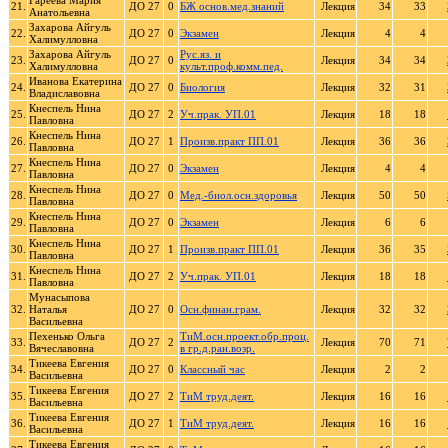
Гареева Мария
21.
ДО 27
0
БЖ основ.мед.знаний
Лекция
34
33
Анатольевна
Захарова Айгуль
22.
ДО 27
0
Экзамен
Лекция
4
4
Халимулловна
Захарова Айгуль
Рус.яз. и
23.
ДО 27
0
Лекция
34
34
Халимулловна
культ.проф.комм.пед.
Иванова Екатерина
24.
ДО 27
0
Биология
Лекция
32
31
Владиславовна
Кнеспель Нина
25.
ДО 27
2
Уч.прак. УП.01
Лекция
18
18
Павловна
Кнеспель Нина
26.
ДО 27
1
Произв.практ ПП.01
Лекция
36
36
Павловна
Кнеспель Нина
27.
ДО 27
0
Экзамен
Лекция
4
4
Павловна
Кнеспель Нина
28.
ДО 27
0
Мед.-биол.осн.здоровья
Лекция
50
50
Павловна
Кнеспель Нина
29.
ДО 27
0
Экзамен
Лекция
6
6
Павловна
Кнеспель Нина
30.
ДО 27
1
Произв.практ ПП.01
Лекция
36
35
Павловна
Кнеспель Нина
31.
ДО 27
2
Уч.прак. УП.01
Лекция
18
18
Павловна
Мунасыпова
32.
Наталья
ДО 27
0
Осн.финан.грам.
Лекция
32
32
Васильевна
Пехенько Ольга
ТиМ.осн.проект.обр.проц.
33.
ДО 27
2
Лекция
70
71
Вячеславовна
в гр.д.ран.возр.
Тикеева Евгения
34.
ДО 27
0
Классный час
Лекция
2
2
Васильевна
Тикеева Евгения
35.
ДО 27
2
ТиМ труд.деят.
Лекция
16
16
Васильевна
Тикеева Евгения
36.
ДО 27
1
ТиМ труд.деят.
Лекция
16
16
Васильевна
Тикеева Евгения