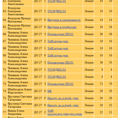
62.
Екатерина
ДО 27
1
УП.МДК02.01
Лекция
10
10
Анатольевна
Федорова
63.
Екатерина
ДО 27
2
УП.МДК02.01
Лекция
10
10
Анатольевна
Федорова Ираида
64.
ДО 27
0
Введение в специальность
Лекция
14
14
Витальевна
Федорова Ираида
65.
ДО 27
0
Введение в профессию
Лекция
16
16
Витальевна
Чинякова Алина
66.
ДО 27
3
Произв.практ ПП.01
Лекция
36
36
Александровна
Чинякова Алина
67.
ДО 27
2
ТиМ игров.деят.
Лекция
10
10
Александровна
Чинякова Алина
68.
ДО 27
1
ТиМ игров.деят.
Лекция
10
10
Александровна
Чинякова Алина
69.
ДО 27
0
ТиМ игров.деят.
Лекция
16
16
Александровна
Чинякова Алина
70.
ДО 27
3
Произв.практ ПП.01
Лекция
36
35
Александровна
Чинякова Алина
71.
ДО 27
1
УП.МДК02.02
Лекция
4
4
Александровна
Чинякова Алина
72.
ДО 27
2
УП.МДК02.02
Лекция
4
4
Александровна
Чинякова Алина
73.
ДО 27
3
Произв.практ ПП.02
Лекция
72
70
Александровна
Шакбасаров Алмаз
74.
ДО 27
0
БЖ
Лекция
20
20
Фаргатович
Яруллина Светлана
75.
ДО 27
0
Иностр. яз. в проф. деят.
Лекция
26
26
Тагировна
Яруллина Светлана
76.
ДО 27
0
Иностр. яз. в проф. деят.
Лекция
26
25
Тагировна
Яшина Елена
ТиМ
77.
ДО 27
2
Лекция
22
21
Андреевна
осн.орг.муз.деят.дет.с.прак.
Яшина Елена