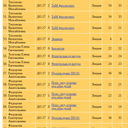
Тихонова
50.
Валентина
ДО 27
2
ТиМ физ.воспит.
Лекция
34
33
Михайловна
Тихонова
51.
Валентина
ДО 27
1
ТиМ физ.воспит.
Лекция
34
33
Михайловна
Тихонова
52.
Валентина
ДО 27
0
ТиМ физ.воспит.
Лекция
22
21
Михайловна
Тихонова
53.
Валентина
ДО 27
0
Экзамен
Лекция
6
6
Михайловна
Толстова Елена
54.
ДО 27
0
Биология
Лекция
22
22
Евгеньевна
Толстова Елена
55.
ДО 27
0
Физическая культура
Лекция
24
24
Евгеньевна
Толстова Елена
56.
ДО 27
0
Физическая культура
Лекция
24
23
Евгеньевна
Федорова
57.
Екатерина
ДО 27
2
Произв.практ ПП.01
Лекция
36
36
Анатольевна
Федорова
Псих.-пед.основы
58.
Екатерина
ДО 27
2
Лекция
22
21
орг.общ.детей
Анатольевна
Федорова
Псих.-пед.основы
59.
Екатерина
ДО 27
1
Лекция
22
21
орг.общ.детей
Анатольевна
Федорова
Псих.-пед.основы
60.
Екатерина
ДО 27
0
Лекция
14
14
орг.общ.детей
Анатольевна
Федорова
61.
Екатерина
ДО 27
2
Произв.практ ПП.01
Лекция
36
35
Анатольевна
Федорова