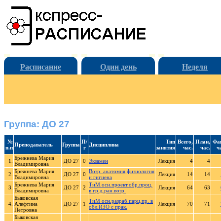
Расписание
Один день
Неделя
Группа: ДО 27
№
П/
Тип
Всего,
План,
Фак
Преподаватель
Группа
Дисциплина
п.п
г
занятия
час.
час.
ч
Брежнева Мария
1.
ДО 27
0
Экзамен
Лекция
4
4
Владимировна
Брежнева Мария
Возр. анатомия,физиология
2.
ДО 27
0
Лекция
14
14
Владимировна
и гигиена
Брежнева Мария
ТиМ.осн.проект.обр.проц.
3.
ДО 27
2
Лекция
64
63
Владимировна
в гр.д.ран.возр.
Быковская
ТиМ осн.разраб.парц.пр. в
4.
Алефтина
ДО 27
1
Лекция
70
71
обл.ИЗО с прак.
Петровна
Быковская