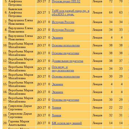
5.
Алефтина
ДО 27
2
Произв.практ ПП.02
Лекция
72
70
Петровна
Быковская
ТиМ осн.разраб.парц.пр. в
6.
Алефтина
ДО 27
1
Лекция
64
63
обл.ИЗО с прак.
Петровна
Варлушина Елена
7.
ДО 27
0
История России
Лекция
34
34
Николаевна
Варлушина Елена
8.
ДО 27
0
История России
Лекция
34
33
Николаевна
Варлушина Елена
9.
ДО 27
0
Экзамен
Лекция
4
4
Николаевна
Воробьева Мария
10.
ДО 27
0
Основы психологии
Лекция
38
38
Михайловна
Воробьева Мария
11.
ДО 27
0
Основы педагогики
Лекция
38
38
Михайловна
Воробьева Мария
12.
ДО 27
0
Дошкольная педагогка
Лекция
38
37
Михайловна
Воробьева Мария
Осн.возр. и
13.
ДО 27
0
Лекция
34
33
Михайловна
пед.психологии
Воробьева Мария
14.
ДО 27
0
Основы психологии
Лекция
30
29
Михайловна
Воробьева Мария
15.
ДО 27
0
Экзамен
Лекция
4
4
Михайловна
Воробьева Мария
16.
ДО 27
0
Экзамен
Лекция
4
4
Михайловна
Воробьева Мария
17.
ДО 27
0
Основы педагогики
Лекция
30
29
Михайловна
Гаврилова Дарья
18.
ДО 27
0
Химия
Лекция
22
22
Сергеевна
Гаврилова Дарья
19.
ДО 27
0
Химия
Лекция
32
31
Сергеевна
Гареева Мария
20.
ДО 27
0
БЖ основ.мед.знаний
Лекция
14
14
Анатольевна