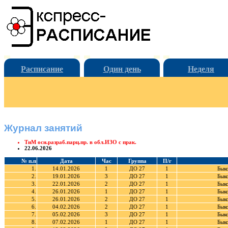
Расписание
Один день
Неделя
Журнал занятий
ТиМ осн.разраб.парц.пр. в обл.ИЗО с прак.
22.06.2026
№ п.п
Дата
Час
Группа
П/г
1.
14.01.2026
1
ДО 27
1
Бык
2.
19.01.2026
3
ДО 27
1
Бык
3.
22.01.2026
2
ДО 27
1
Бык
4.
26.01.2026
1
ДО 27
1
Бык
5.
26.01.2026
2
ДО 27
1
Бык
6.
04.02.2026
2
ДО 27
1
Бык
7.
05.02.2026
3
ДО 27
1
Бык
8.
07.02.2026
1
ДО 27
1
Бык