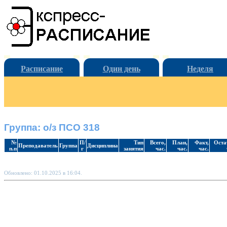
Расписание
Один день
Неделя
Группа: о/з ПСО 318
№
П/
Тип
Всего,
План,
Факт,
Оста
Преподаватель
Группа
Дисциплина
п.п
г
занятия
час.
час.
час.
Обновлено: 01.10.2025 в 16:04.