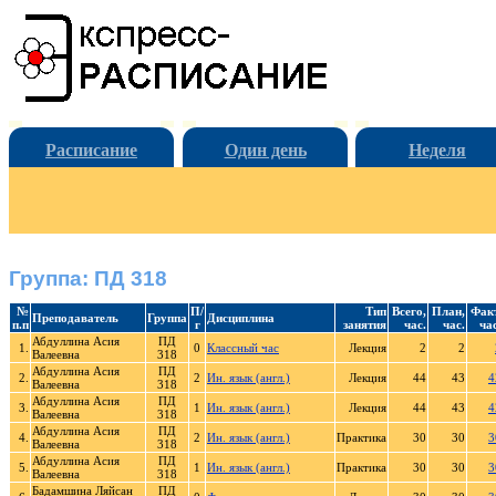
Расписание
Один день
Неделя
Группа: ПД 318
№
П/
Тип
Всего,
План,
Факт
Преподаватель
Группа
Дисциплина
п.п
г
занятия
час.
час.
час
Абдуллина Асия
ПД
1.
0
Классный час
Лекция
2
2
Валеевна
318
Абдуллина Асия
ПД
2.
2
Ин. язык (англ.)
Лекция
44
43
4
Валеевна
318
Абдуллина Асия
ПД
3.
1
Ин. язык (англ.)
Лекция
44
43
4
Валеевна
318
Абдуллина Асия
ПД
4.
2
Ин. язык (англ.)
Практика
30
30
3
Валеевна
318
Абдуллина Асия
ПД
5.
1
Ин. язык (англ.)
Практика
30
30
3
Валеевна
318
Бадамшина Ляйсан
ПД