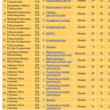
6.
0
Физическая культура
Лекция
30
30
3
Газинуровна
318
Бадамшина Ляйсан
ПД
7.
0
Физическая культура
Лекция
44
43
4
Газинуровна
318
Ведищев Александр
ПД
Тактико-
8.
0
Лекция
86
84
8
Александрович
318
спец.подготовка
Ведищев Александр
ПД
9.
0
Огневая подготовка
Лекция
60
59
5
Александрович
318
Габдулганиев
ПД
10.
0
Криминалистика
Лекция
54
54
5
Рустам Салаватович
318
Габдулганиев
ПД
11.
0
ОУИДС
Лекция
20
20
2
Рустам Салаватович
318
Габдулганиев
ПД
12.
0
Криминалистика
Лекция
94
92
9
Рустам Салаватович
318
Габдулганиев
ПД
13.
0
Экзамен
Лекция
4
4
Рустам Салаватович
318
Горбунова Мария
ПД
Информатика и
14.
2
Практика
32
32
3
Михайловна
318
инф.техн.в проф.деят.
Горбунова Мария
ПД
Информатика и
15.
2
Лекция
48
47
4
Михайловна
318
инф.техн.в проф.деят.
Зайкина Эльза
ПД
Делопроиз.и режим
16.
0
Лекция
30
30
3
Гаязовна
318
секретности
Зайкина Эльза
ПД
Делопроиз.и режим
17.
2
Лекция
28
28
2
Гаязовна
318
секретности
Зайкина Эльза
ПД
Делопроиз.и режим
18.
1
Лекция
28
28
2
Гаязовна
318
секретности
Зайкина Эльза
ПД
Делопроиз.и режим
19.
1
Лекция
52
51
5
Гаязовна
318
секретности
Зайкина Эльза
ПД
Делопроиз.и режим
20.
0
Лекция
52
51
5
Гаязовна
318
секретности
Зайкина Эльза
ПД
21.
0
Экзамен
Лекция
4
4
Гаязовна
318
Зайкина Эльза
ПД
Делопроиз.и режим
22.
2
Лекция
52
51
5
Гаязовна
318
секретности