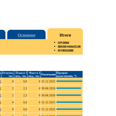
Основное
Итоги
группы
преподаватели
аудитории
,
Остаток,
План в 1
Факт в 1
Процент
Окончание
.
час.
нед., час.
нед., час.
выполнения, %
2
0
0,0
0
31.12.2025
2
2
2,3
0
30.06.2026
2
2
2,3
0
30.06.2026
0
0
0,0
0
31.12.2025
0
0
0,0
0
31.12.2025