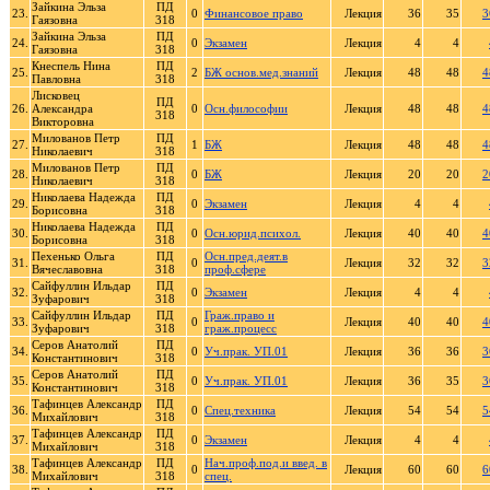
Зайкина Эльза
ПД
23.
0
Финансовое право
Лекция
36
35
3
Гаязовна
318
Зайкина Эльза
ПД
24.
0
Экзамен
Лекция
4
4
Гаязовна
318
Кнеспель Нина
ПД
25.
2
БЖ основ.мед.знаний
Лекция
48
48
4
Павловна
318
Лисковец
ПД
26.
Александра
0
Осн.философии
Лекция
48
48
4
318
Викторовна
Милованов Петр
ПД
27.
1
БЖ
Лекция
48
48
4
Николаевич
318
Милованов Петр
ПД
28.
0
БЖ
Лекция
20
20
2
Николаевич
318
Николаева Надежда
ПД
29.
0
Экзамен
Лекция
4
4
Борисовна
318
Николаева Надежда
ПД
30.
0
Осн.юрид.психол.
Лекция
40
40
4
Борисовна
318
Пехенько Ольга
ПД
Осн.пред.деят.в
31.
0
Лекция
32
32
3
Вячеславовна
318
проф.сфере
Сайфуллин Ильдар
ПД
32.
0
Экзамен
Лекция
4
4
Зуфарович
318
Сайфуллин Ильдар
ПД
Граж.право и
33.
0
Лекция
40
40
4
Зуфарович
318
граж.процесс
Серов Анатолий
ПД
34.
0
Уч.прак. УП.01
Лекция
36
36
3
Константинович
318
Серов Анатолий
ПД
35.
0
Уч.прак. УП.01
Лекция
36
35
3
Константинович
318
Тафинцев Александр
ПД
36.
0
Спец.техника
Лекция
54
54
5
Михайлович
318
Тафинцев Александр
ПД
37.
0
Экзамен
Лекция
4
4
Михайлович
318
Тафинцев Александр
ПД
Нач.проф.под.и введ. в
38.
0
Лекция
60
60
6
Михайлович
318
спец.