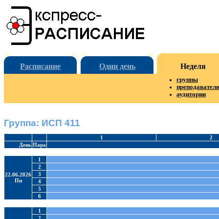
Расписание
Один день
Неделя
группы
преподавател
аудитории
Группа: ИСП 411
1
2
День
Пара
1
2
3
22.06.2026
Пн
4
5
6
1
2