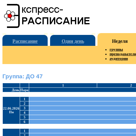
Расписание
Один день
Неделя
группы
преподавател
аудитории
Группа: ДО 47
1
2
День
Пара
1
2
3
22.06.2026
Пн
4
5
6
1
2