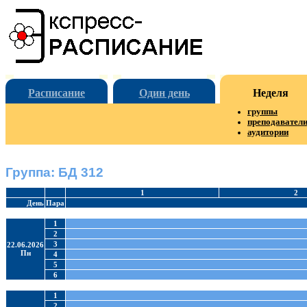
Расписание
Один день
Неделя
группы
преподавател
аудитории
Группа: БД 312
1
2
День
Пара
1
2
3
22.06.2026
Пн
4
5
6
1
2