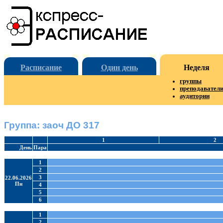
Расписание
Один день
Неделя
группы
преподавател
аудитории
Группа: заоч ДО 317
1
2
День
Пара
1
2
3
22.06.2026
Пн
4
5
6
1
2