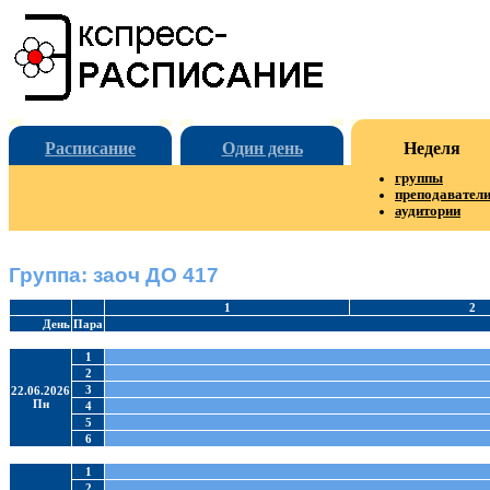
Расписание
Один день
Неделя
группы
преподавател
аудитории
Группа: заоч ДО 417
1
2
День
Пара
1
2
3
22.06.2026
Пн
4
5
6
1
2