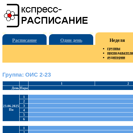
Расписание
Один день
Неделя
группы
преподавател
аудитории
Группа: ОИС 2-23
1
2
День
Пара
1
2
3
23.06.2025
Пн
4
5
6
1
2