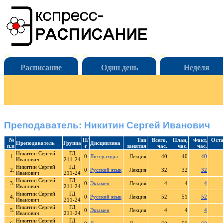
Расписание
Один день
Неделя
Преподаватель: Никитин Сергей Иванович
№
П/
Тип
Всего,
План,
Факт,
Оста
Преподаватель
Группа
Дисциплина
п.п
г
занятия
час.
час.
час.
Никитин Сергей
ГД
1.
0
Литература
Лекция
40
40
40
Иванович
211-24
Никитин Сергей
ГД
2.
0
Русский язык
Лекция
32
32
32
Иванович
211-24
Никитин Сергей
ГД
3.
0
Экзамен
Лекция
4
4
4
Иванович
211-24
Никитин Сергей
ГД
4.
0
Русский язык
Лекция
52
51
52
Иванович
211-24
Никитин Сергей
ГД
5.
0
Экзамен
Лекция
4
4
4
Иванович
211-24
Никитин Сергей
ГД