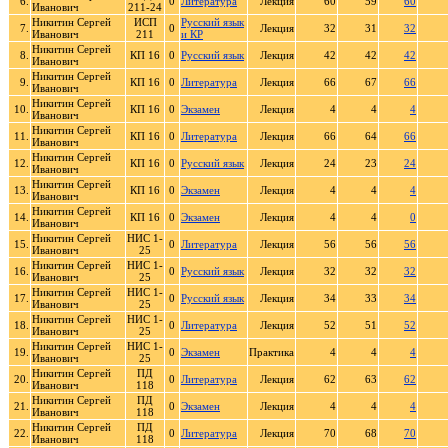
6.
0
Литература
Лекция
60
59
60
Иванович
211-24
Никитин Сергей
ИСП
Русский язык
7.
0
Лекция
32
31
32
Иванович
211
и КР
Никитин Сергей
8.
КП 16
0
Русский язык
Лекция
42
42
42
Иванович
Никитин Сергей
9.
КП 16
0
Литература
Лекция
66
67
66
Иванович
Никитин Сергей
10.
КП 16
0
Экзамен
Лекция
4
4
4
Иванович
Никитин Сергей
11.
КП 16
0
Литература
Лекция
66
64
66
Иванович
Никитин Сергей
12.
КП 16
0
Русский язык
Лекция
24
23
24
Иванович
Никитин Сергей
13.
КП 16
0
Экзамен
Лекция
4
4
4
Иванович
Никитин Сергей
14.
КП 16
0
Экзамен
Лекция
4
4
0
Иванович
Никитин Сергей
НИС 1-
15.
0
Литература
Лекция
56
56
56
Иванович
25
Никитин Сергей
НИС 1-
16.
0
Русский язык
Лекция
32
32
32
Иванович
25
Никитин Сергей
НИС 1-
17.
0
Русский язык
Лекция
34
33
34
Иванович
25
Никитин Сергей
НИС 1-
18.
0
Литература
Лекция
52
51
52
Иванович
25
Никитин Сергей
НИС 1-
19.
0
Экзамен
Практика
4
4
4
Иванович
25
Никитин Сергей
ПД
20.
0
Литература
Лекция
62
63
62
Иванович
118
Никитин Сергей
ПД
21.
0
Экзамен
Лекция
4
4
4
Иванович
118
Никитин Сергей
ПД
22.
0
Литература
Лекция
70
68
70
Иванович
118