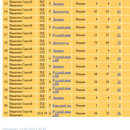
Никитин Сергей
ПД
23.
0
Экзамен
Лекция
4
4
4
Иванович
118
Никитин Сергей
ПД
24.
0
Литература
Лекция
62
63
62
Иванович
119
Никитин Сергей
ПД
25.
0
Экзамен
Лекция
4
4
4
Иванович
119
Никитин Сергей
ПД
26.
0
Русский язык
Лекция
50
50
50
Иванович
119
Никитин Сергей
ПД
27.
0
Русский язык
Лекция
22
21
22
Иванович
119
Никитин Сергей
ПД
28.
0
Литература
Лекция
70
68
70
Иванович
119
Никитин Сергей
ПД
29.
0
Экзамен
Лекция
4
4
4
Иванович
119
Никитин Сергей
ПД
Русский язык
30.
0
Лекция
26
26
26
Иванович
219
и КР
Никитин Сергей
ПД
31.
0
Экзамен
Лекция
4
4
4
Иванович
219
Никитин Сергей
ПД
Русский язык
32.
0
Лекция
48
47
48
Иванович
219
и КР
Никитин Сергей
ПД
Русский язык
33.
0
Лекция
26
26
26
Иванович
220
и КР
Никитин Сергей
ПД
Русский язык
34.
0
Лекция
48
47
48
Иванович
220
и КР
Никитин Сергей
ПД
35.
0
Экзамен
Лекция
4
4
4
Иванович
220
Никитин Сергей
ПД
36.
0
Классный час
Лекция
2
2
2
Иванович
320
Никитин Сергей
Русский язык
37.
ССА 29
0
Лекция
36
35
36
Иванович
и КР
Обновлено: 24.06.2026 в 09:48.