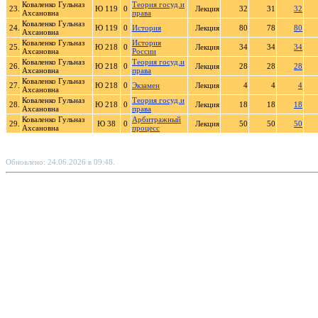
Коваленко Гульназ
Теория госуд.и
23.
Ю 119
0
Лекция
32
31
32
Ахсановна
права
Коваленко Гульназ
24.
Ю 119
0
История
Лекция
80
78
80
Ахсановна
Коваленко Гульназ
История
25.
Ю 218
0
Лекция
34
34
34
Ахсановна
России
Коваленко Гульназ
Теория госуд.и
26.
Ю 218
0
Лекция
28
28
28
Ахсановна
права
Коваленко Гульназ
27.
Ю 218
0
Экзамен
Лекция
4
4
4
Ахсановна
Коваленко Гульназ
Теория госуд.и
28.
Ю 218
0
Лекция
18
18
18
Ахсановна
права
Коваленко Гульназ
Арбитражный
29.
Ю 38
0
Лекция
50
50
50
Ахсановна
процесс
Обновлено: 24.06.2026 в 09:48.