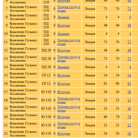
6.
0
История
Лекция
48
48
48
Ахсановна
219
Коваленко Гульназ
ПД
Теория госуд.и
7.
0
Лекция
72
70
72
Ахсановна
219
права
Коваленко Гульназ
ПД
8.
0
Экзамен
Лекция
4
4
0
Ахсановна
219
Коваленко Гульназ
ПД
9.
0
История
Лекция
48
48
48
Ахсановна
220
Коваленко Гульназ
ПД
10.
0
Экзамен
Лекция
4
4
4
Ахсановна
220
Коваленко Гульназ
ПД
Теория госуд.и
11.
0
Лекция
72
70
72
Ахсановна
220
права
Коваленко Гульназ
12.
ПД 28
0
История
Лекция
48
48
48
Ахсановна
Коваленко Гульназ
Теория госуд.и
13.
ПД 28
0
Лекция
72
70
72
Ахсановна
права
Коваленко Гульназ
14.
ПД 28
0
Экзамен
Лекция
4
4
4
Ахсановна
Коваленко Гульназ
15.
СР 12
0
История
Лекция
54
54
54
Ахсановна
Коваленко Гульназ
16.
СР 12
0
История
Лекция
82
80
82
Ахсановна
Коваленко Гульназ
17.
Ю 118
0
История
Лекция
56
56
56
Ахсановна
Коваленко Гульназ
Теория госуд.и
18.
Ю 118
0
Лекция
22
22
22
Ахсановна
права
Коваленко Гульназ
Теория госуд.и
19.
Ю 118
0
Лекция
32
31
30
Ахсановна
права
Коваленко Гульназ
20.
Ю 118
0
История
Лекция
80
78
78
Ахсановна
Коваленко Гульназ
Теория госуд.и
21.
Ю 119
0
Лекция
22
22
22
Ахсановна
права
Коваленко Гульназ
22.
Ю 119
0
История
Лекция
56
56
56
Ахсановна