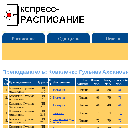
Расписание
Один день
Неделя
Преподаватель: Коваленко Гульназ Ахсанов
№
П/
Тип
Всего,
План,
Факт,
Ос
Преподаватель
Группа
Дисциплина
п.п
г
занятия
час.
час.
час.
Коваленко Гульназ
ПД
1.
0
История
Лекция
56
56
56
Ахсановна
118
Коваленко Гульназ
ПД
2.
0
История
Лекция
80
78
78
Ахсановна
118
Коваленко Гульназ
ПД
3.
0
История
Лекция
48
48
48
Ахсановна
218
Коваленко Гульназ
ПД
4.
0
Экзамен
Лекция
4
4
4
Ахсановна
218
Коваленко Гульназ
ПД
Теория госуд.и
5.
0
Лекция
72
70
72
Ахсановна
218
права
Коваленко Гульназ
ПД