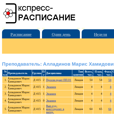
Расписание
Один день
Неделя
Преподаватель: Алладинов Марис Хамидови
№
П/
Тип
Всего,
План,
Факт,
О
Преподаватель
Группа
Дисциплина
п.п
г
занятия
час.
час.
час.
Алладинов Марис
1.
Д 415
2
Произв.практ ПП.01
Лекция
54
54
54
Хамидович
Алладинов Марис
2.
Д 415
1
Экзамен
Лекция
4
4
4
Хамидович
Алладинов Марис
3.
Д 415
1
Экзамен
Лекция
4
4
4
Хамидович
Алладинов Марис
4.
Д 415
0
Экзамен
Лекция
4
4
4
Хамидович
Вып.худ-
Алладинов Марис
5.
Д 415
1
конст.проект. в
Лекция
64
65
64
Хамидович
матер.