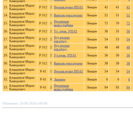
Хамидович
Алладинов Марис
23.
Р 312
2
Произв.практ ПП.01
Лекция
42
41
42
Хамидович
Алладинов Марис
24.
Р 312
1
Выполн.рекл.проект
Лекция
52
51
52
Хамидович
Алладинов Марис
Проектная
25.
Р 312
1
Лекция
72
70
72
Хамидович
комп.графика
Алладинов Марис
26.
Р 312
2
Уч. прак. УП.02
Лекция
36
35
36
Хамидович
Алладинов Марис
Худ.проект
27.
Р 312
2
Лекция
54
53
54
Хамидович
рек.прод.
Алладинов Марис
Худ.проект
28.
Р 312
2
Лекция
48
48
48
Хамидович
рек.прод.
Алладинов Марис
29.
Р 312
2
Уч.прак. УП.01
Лекция
36
36
36
Хамидович
Алладинов Марис
30.
Р 312
1
Выполн.рекл.проект
Лекция
38
38
38
Хамидович
Алладинов Марис
31.
Р 41
1
Произв.практ ПП.02
Лекция
54
54
54
Хамидович
Алладинов Марис
32.
Р 41
0
Экзамен
Лекция
6
6
6
Хамидович
Алладинов Марис
Проектная
33.
Р 41
2
Лекция
94
95
94
Хамидович
комп.графика
Обновлено: 24.06.2026 в 09:48.