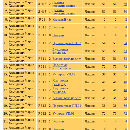
Алладинов Марис
Дизайн-
6.
Д 415
2
Лекция
50
50
50
Хамидович
проектирование
Алладинов Марис
Дизайн-
7.
Д 415
1
Лекция
50
50
50
Хамидович
проектирование
Алладинов Марис
8.
Р 21
0
Классный час
Лекция
2
2
2
Хамидович
Алладинов Марис
9.
Р 311
2
Экзамен
Лекция
4
4
4
Хамидович
Алладинов Марис
10.
Р 311
0
Экзамен
Лекция
6
6
6
Хамидович
Алладинов Марис
11.
Р 311
2
Произв.практ ПП.02
Лекция
54
53
54
Хамидович
Алладинов Марис
Худ.проект
12.
Р 311
1
Лекция
54
53
54
Хамидович
рек.прод.
Алладинов Марис
13.
Р 311
2
Выполн.рекл.проект
Лекция
52
51
52
Хамидович
Алладинов Марис
Проектная
14.
Р 311
1
Лекция
72
70
72
Хамидович
комп.графика
Алладинов Марис
15.
Р 311
1
Уч. прак. УП.02
Лекция
36
35
36
Хамидович
Алладинов Марис
Худ.проект
16.
Р 311
1
Лекция
48
48
48
Хамидович
рек.прод.
Алладинов Марис
Худ.проект
17.
Р 311
2
Лекция
48
48
48
Хамидович
рек.прод.
Алладинов Марис
18.
Р 311
2
Выполн.рекл.проект
Лекция
38
38
38
Хамидович
Алладинов Марис
19.
Р 312
2
Произв.практ ПП.01
Лекция
36
36
36
Хамидович
Алладинов Марис
20.
Р 312
2
Уч.прак. УП.01
Лекция
72
70
72
Хамидович
Алладинов Марис
21.
Р 312
1
Экзамен
Лекция
4
4
4
Хамидович
Алладинов Марис
22.
Р 312
0
Экзамен
Лекция
6
6
6