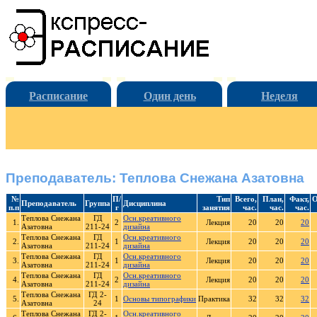
Расписание
Один день
Неделя
Преподаватель: Теплова Снежана Азатовна
№
П/
Тип
Всего,
План,
Факт,
О
Преподаватель
Группа
Дисциплина
п.п
г
занятия
час.
час.
час.
Теплова Снежана
ГД
Осн.креативного
1.
2
Лекция
20
20
20
Азатовна
211-24
дизайна
Теплова Снежана
ГД
Осн.креативного
2.
1
Лекция
20
20
20
Азатовна
211-24
дизайна
Теплова Снежана
ГД
Осн.креативного
3.
1
Лекция
20
20
20
Азатовна
211-24
дизайна
Теплова Снежана
ГД
Осн.креативного
4.
2
Лекция
20
20
20
Азатовна
211-24
дизайна
Теплова Снежана
ГД 2-
5.
1
Основы типографики
Практика
32
32
32
Азатовна
24
Теплова Снежана
ГД 2-
Осн.креативного