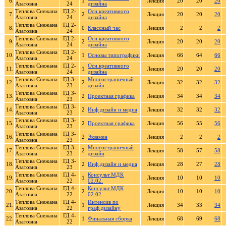
6.
1
Лекция
20
20
20
Азатовна
24
дизайна
Теплова Снежана
ГД 2-
Осн.креативного
7.
2
Лекция
20
20
20
Азатовна
24
дизайна
Теплова Снежана
ГД 2-
8.
0
Классный час
Лекция
2
2
2
Азатовна
24
Теплова Снежана
ГД 2-
Осн.креативного
9.
2
Лекция
20
20
20
Азатовна
24
дизайна
Теплова Снежана
ГД 2-
10.
1
Основы типографики
Лекция
66
64
66
Азатовна
24
Теплова Снежана
ГД 2-
Осн.креативного
11.
1
Лекция
20
20
20
Азатовна
24
дизайна
Теплова Снежана
ГД 3-
Многостраничный
12.
2
Лекция
32
32
32
Азатовна
23
дизайн
Теплова Снежана
ГД 3-
13.
2
Проектная графика
Лекция
34
34
34
Азатовна
23
Теплова Снежана
ГД 3-
14.
2
Инф.дизайн и медиа
Лекция
32
32
32
Азатовна
23
Теплова Снежана
ГД 3-
15.
2
Проектная графика
Лекция
56
55
56
Азатовна
23
Теплова Снежана
ГД 3-
16.
2
Экзамен
Лекция
2
2
2
Азатовна
23
Теплова Снежана
ГД 3-
Многостраничный
17.
2
Лекция
58
57
58
Азатовна
23
дизайн
Теплова Снежана
ГД 3-
18.
2
Инф.дизайн и медиа
Лекция
28
27
28
Азатовна
23
Теплова Снежана
ГД 4-
Консульт.МДК
19.
1
Лекция
10
10
10
Азатовна
22
02.02.
Теплова Снежана
ГД 4-
Консульт.МДК
20.
2
Лекция
10
10
10
Азатовна
22
02.02.
Теплова Снежана
ГД 4-
Интенсив по
21.
1
Лекция
34
33
34
Азатовна
22
граф.дизайну
Теплова Снежана
ГД 4-
22.
1
Финальная сборка
Лекция
68
69
68
Азатовна
22