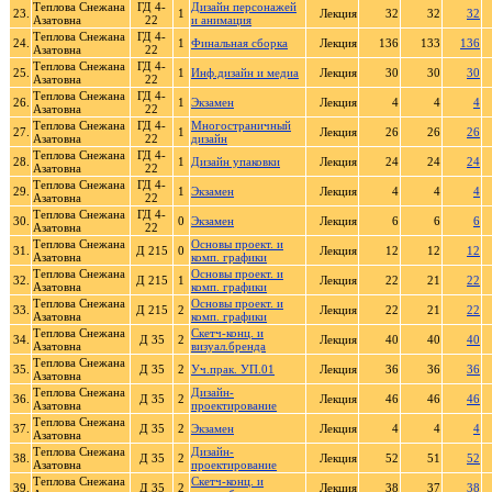
Теплова Снежана
ГД 4-
Дизайн персонажей
23.
1
Лекция
32
32
32
Азатовна
22
и анимация
Теплова Снежана
ГД 4-
24.
1
Финальная сборка
Лекция
136
133
136
Азатовна
22
Теплова Снежана
ГД 4-
25.
1
Инф.дизайн и медиа
Лекция
30
30
30
Азатовна
22
Теплова Снежана
ГД 4-
26.
1
Экзамен
Лекция
4
4
4
Азатовна
22
Теплова Снежана
ГД 4-
Многостраничный
27.
1
Лекция
26
26
26
Азатовна
22
дизайн
Теплова Снежана
ГД 4-
28.
1
Дизайн упаковки
Лекция
24
24
24
Азатовна
22
Теплова Снежана
ГД 4-
29.
1
Экзамен
Лекция
4
4
4
Азатовна
22
Теплова Снежана
ГД 4-
30.
0
Экзамен
Лекция
6
6
6
Азатовна
22
Теплова Снежана
Основы проект. и
31.
Д 215
0
Лекция
12
12
12
Азатовна
комп. графики
Теплова Снежана
Основы проект. и
32.
Д 215
1
Лекция
22
21
22
Азатовна
комп. графики
Теплова Снежана
Основы проект. и
33.
Д 215
2
Лекция
22
21
22
Азатовна
комп. графики
Теплова Снежана
Скетч-конц. и
34.
Д 35
2
Лекция
40
40
40
Азатовна
визуал.бренда
Теплова Снежана
35.
Д 35
2
Уч.прак. УП.01
Лекция
36
36
36
Азатовна
Теплова Снежана
Дизайн-
36.
Д 35
2
Лекция
46
46
46
Азатовна
проектирование
Теплова Снежана
37.
Д 35
2
Экзамен
Лекция
4
4
4
Азатовна
Теплова Снежана
Дизайн-
38.
Д 35
2
Лекция
52
51
52
Азатовна
проектирование
Теплова Снежана
Скетч-конц. и
39.
Д 35
2
Лекция
38
37
38