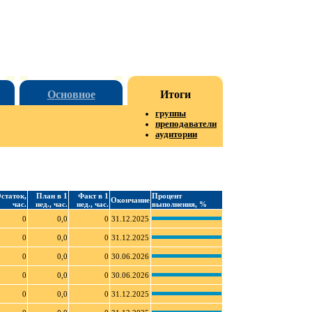
Основное
Итоги
группы
преподаватели
аудитории
статок,
План в 1
Факт в 1
Процент
Окончание
час.
нед., час.
нед., час.
выполнения, %
0
0,0
0
31.12.2025
0
0,0
0
31.12.2025
0
0,0
0
30.06.2026
0
0,0
0
30.06.2026
0
0,0
0
31.12.2025