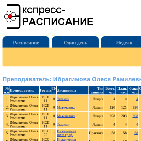
Расписание
Один день
Неделя
Преподаватель: Ибрагимова Олеся Рамилев
№
П/
Тип
Всего,
План,
Факт,
О
Преподаватель
Группа
Дисциплина
п.п
г
занятия
час.
час.
час.
Ибрагимова Олеся
ИСП
1.
0
Экзамен
Лекция
4
4
4
Рамилевна
11
Ибрагимова Олеся
ИСП
2.
0
Математика
Лекция
120
121
120
Рамилевна
11
Ибрагимова Олеся
ИСП
3.
0
Математика
Лекция
208
203
208
Рамилевна
11
Ибрагимова Олеся
ИСП
4.
0
Экзамен
Лекция
4
4
4
Рамилевна
11
Ибрагимова Олеся
ИСС
Инженерная
5.
1
Практика
58
58
58
Рамилевна
29
комп.граф.
Ибрагимова Олеся
ИСС
Инженерная