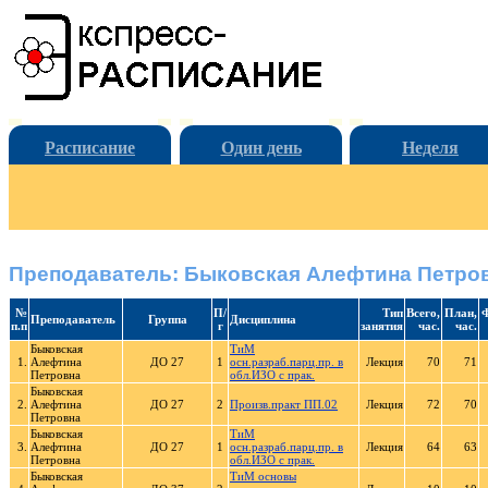
Расписание
Один день
Неделя
Преподаватель: Быковская Алефтина Петро
№
П/
Тип
Всего,
План,
Ф
Преподаватель
Группа
Дисциплина
п.п
г
занятия
час.
час.
Быковская
ТиМ
1.
Алефтина
ДО 27
1
осн.разраб.парц.пр. в
Лекция
70
71
Петровна
обл.ИЗО с прак.
Быковская
2.
Алефтина
ДО 27
2
Произв.практ ПП.02
Лекция
72
70
Петровна
Быковская
ТиМ
3.
Алефтина
ДО 27
1
осн.разраб.парц.пр. в
Лекция
64
63
Петровна
обл.ИЗО с прак.
Быковская
ТиМ основы