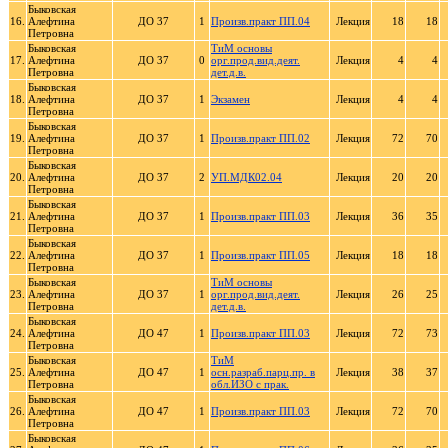
Быковская
16.
Алефтина
ДО 37
1
Произв.практ ПП.04
Лекция
18
18
Петровна
Быковская
ТиМ основы
17.
Алефтина
ДО 37
0
орг.прод.вид.деят.
Лекция
4
4
Петровна
дет.д.в.
Быковская
18.
Алефтина
ДО 37
1
Экзамен
Лекция
4
4
Петровна
Быковская
19.
Алефтина
ДО 37
1
Произв.практ ПП.02
Лекция
72
70
Петровна
Быковская
20.
Алефтина
ДО 37
2
УП.МДК02.04
Лекция
20
20
Петровна
Быковская
21.
Алефтина
ДО 37
1
Произв.практ ПП.03
Лекция
36
35
Петровна
Быковская
22.
Алефтина
ДО 37
1
Произв.практ ПП.05
Лекция
18
18
Петровна
Быковская
ТиМ основы
23.
Алефтина
ДО 37
1
орг.прод.вид.деят.
Лекция
26
25
Петровна
дет.д.в.
Быковская
24.
Алефтина
ДО 47
1
Произв.практ ПП.03
Лекция
72
73
Петровна
Быковская
ТиМ
25.
Алефтина
ДО 47
1
осн.разраб.парц.пр. в
Лекция
38
37
Петровна
обл.ИЗО с прак.
Быковская
26.
Алефтина
ДО 47
1
Произв.практ ПП.03
Лекция
72
70
Петровна
Быковская