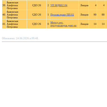
Быковская
39.
Алефтина
СДО 26
2
УП.МДК02.04
Лекция
4
4
Петровна
Быковская
40.
Алефтина
СДО 26
1
Произв.практ ПП.02
Лекция
90
88
Петровна
Быковская
Метод.орг.
41.
Алефтина
СДО 26
0
Лекция
14
14
продукт.видов деят-ти
Петровна
Обновлено: 24.06.2026 в 09:48.