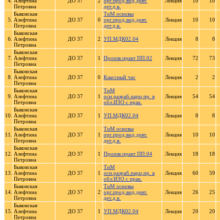
4.
Алефтина
ДО 37
2
орг.прод.вид.деят.
Лекция
10
10
Петровна
дет.д.в.
Быковская
ТиМ основы
5.
Алефтина
ДО 37
0
орг.прод.вид.деят.
Лекция
10
10
Петровна
дет.д.в.
Быковская
6.
Алефтина
ДО 37
2
УП.МДК02.04
Лекция
8
8
Петровна
Быковская
7.
Алефтина
ДО 37
1
Произв.практ ПП.02
Лекция
72
73
Петровна
Быковская
8.
Алефтина
ДО 37
0
Классный час
Лекция
2
2
Петровна
Быковская
ТиМ
9.
Алефтина
ДО 37
1
осн.разраб.парц.пр. в
Лекция
54
54
Петровна
обл.ИЗО с прак.
Быковская
10.
Алефтина
ДО 37
1
УП.МДК02.04
Лекция
8
8
Петровна
Быковская
ТиМ основы
11.
Алефтина
ДО 37
1
орг.прод.вид.деят.
Лекция
10
10
Петровна
дет.д.в.
Быковская
12.
Алефтина
ДО 37
1
Произв.практ ПП.04
Лекция
18
18
Петровна
Быковская
ТиМ
13.
Алефтина
ДО 37
1
осн.разраб.парц.пр. в
Лекция
60
59
Петровна
обл.ИЗО с прак.
Быковская
ТиМ основы
14.
Алефтина
ДО 37
2
орг.прод.вид.деят.
Лекция
26
25
Петровна
дет.д.в.
Быковская
15.
Алефтина
ДО 37
1
УП.МДК02.04
Лекция
20
20
Петровна