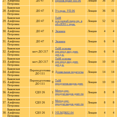
27.
Алефтина
ДО 47
1
Произв.практ ПП.06
Лекция
36
35
Петровна
Быковская
28.
Алефтина
ДО 47
1
Уч.прак. УП.06
Лекция
36
35
Петровна
Быковская
ТиМ
29.
Алефтина
ДО 47
1
осн.разраб.парц.пр. в
Лекция
52
52
Петровна
обл.ИЗО с прак.
Быковская
30.
Алефтина
ДО 47
1
Экзамен
Лекция
4
4
Петровна
Быковская
31.
Алефтина
ДО 47
1
Экзамен
Лекция
6
6
Петровна
Быковская
ТиМ основы
32.
Алефтина
заоч ДО 217
0
орг.прод.вид.деят.
Лекция
6
6
Петровна
дет.д.в.
Быковская
ТиМ основы
33.
Алефтина
заоч ДО 217
0
орг.прод.вид.деят.
Лекция
10
10
Петровна
дет.д.в.
Быковская
Переподготовка
34.
Алефтина
0
Дошкольная педагогка
Лекция
14
14
ДО 111
Петровна
Быковская
Переподготовка
ТиМ
35.
Алефтина
0
Лекция
10
10
ДО 111
продуктив.видов.деят.
Петровна
Быковская
Метод.орг.
36.
Алефтина
СДО 26
1
Лекция
8
8
продукт.видов деят-ти
Петровна
Быковская
Метод.орг.
37.
Алефтина
СДО 26
2
Лекция
8
8
продукт.видов деят-ти
Петровна
Быковская
38.
Алефтина
СДО 26
1
УП.МДК02.04
Лекция
4
4
Петровна