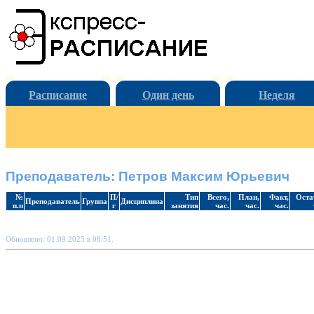
Расписание
Один день
Неделя
Преподаватель: Петров Максим Юрьевич
№
П/
Тип
Всего,
План,
Факт,
Оста
Преподаватель
Группа
Дисциплина
п.п
г
занятия
час.
час.
час.
Обновлено: 01.09.2025 в 08:51.