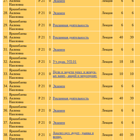
27.
Аклима
Р 21
0
Экзамен
Лекция
6
6
Наиловна
Яркинбаева
28.
Аклима
Р 21
0
Экзамен
Лекция
6
6
Наиловна
Яркинбаева
29.
Аклима
Р 21
0
Рекламная деятельность
Лекция
6
6
Наиловна
Яркинбаева
30.
Аклима
Р 21
1
Рекламная деятельность
Лекция
40
39
Наиловна
Яркинбаева
31.
Аклима
Р 21
0
Экзамен
Лекция
6
6
Наиловна
Яркинбаева
32.
Аклима
Р 21
1
Уч.прак. УП.01
Лекция
18
18
Наиловна
Яркинбаева
Цели и задачи рекл. и комун-
33.
Аклима
Р 21
0
Лекция
10
10
ых камп., акций и мероприят.
Наиловна
Яркинбаева
34.
Аклима
Р 21
0
Экзамен
Лекция
6
6
Наиловна
Яркинбаева
35.
Аклима
Р 21
2
Рекламная деятельность
Лекция
40
39
Наиловна
Яркинбаева
36.
Аклима
Р 21
0
Экзамен
Лекция
6
6
Наиловна
Яркинбаева
37.
Аклима
Р 21
0
Экзамен
Лекция
6
6
Наиловна
Яркинбаева
Анализ цел. аудит., рынка и
38.
Аклима
Р 21
1
Лекция
40
39
конкр.
Наиловна