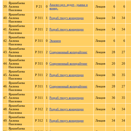
Яркинбаева
Анализ цел. аудит., рынка и
39.
Аклима
Р 21
0
Лекция
6
6
конкр.
Наиловна
Яркинбаева
40.
Аклима
Р 311
1
Разраб.творч.концепции
Лекция
34
34
Наиловна
Яркинбаева
41.
Аклима
Р 311
2
Разраб.творч.концепции
Лекция
34
34
Наиловна
Яркинбаева
42.
Аклима
Р 311
0
Экзамен
Лекция
6
6
Наиловна
Яркинбаева
43.
Аклима
Р 311
2
Современный копирайтинг
Лекция
28
27
Наиловна
Яркинбаева
44.
Аклима
Р 311
0
Современный копирайтинг
Лекция
20
20
Наиловна
Яркинбаева
45.
Аклима
Р 311
2
Разраб.творч.концепции
Лекция
36
35
Наиловна
Яркинбаева
46.
Аклима
Р 311
1
Современный копирайтинг
Лекция
28
27
Наиловна
Яркинбаева
47.
Аклима
Р 311
1
Разраб.творч.концепции
Лекция
36
35
Наиловна
Яркинбаева
48.
Аклима
Р 312
2
Разраб.творч.концепции
Лекция
34
34
Наиловна
Яркинбаева
49.
Аклима
Р 312
1
Разраб.творч.концепции
Лекция
34
34
Наиловна
Яркинбаева