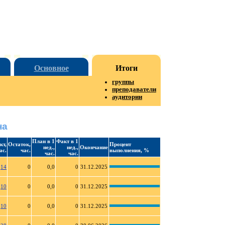
Основное
Итоги
группы
преподаватели
аудитории
на
План в 1
Факт в 1
кт,
Остаток,
Процент
нед.,
нед.,
Окончание
ас.
час.
выполнения, %
час.
час.
14
0
0,0
0
31.12.2025
10
0
0,0
0
31.12.2025
10
0
0,0
0
31.12.2025