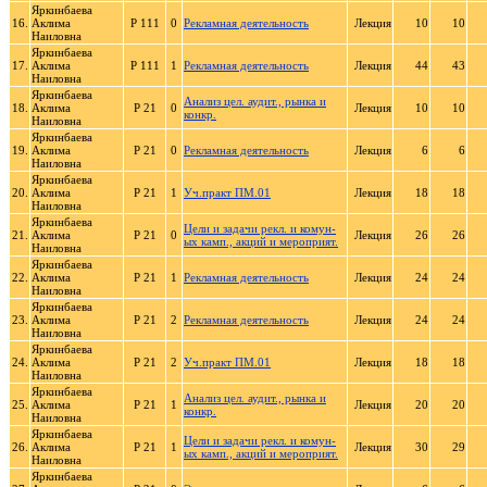
Яркинбаева
16.
Аклима
Р 111
0
Рекламная деятельность
Лекция
10
10
Наиловна
Яркинбаева
17.
Аклима
Р 111
1
Рекламная деятельность
Лекция
44
43
Наиловна
Яркинбаева
Анализ цел. аудит., рынка и
18.
Аклима
Р 21
0
Лекция
10
10
конкр.
Наиловна
Яркинбаева
19.
Аклима
Р 21
0
Рекламная деятельность
Лекция
6
6
Наиловна
Яркинбаева
20.
Аклима
Р 21
1
Уч.практ ПМ.01
Лекция
18
18
Наиловна
Яркинбаева
Цели и задачи рекл. и комун-
21.
Аклима
Р 21
0
Лекция
26
26
ых камп., акций и мероприят.
Наиловна
Яркинбаева
22.
Аклима
Р 21
1
Рекламная деятельность
Лекция
24
24
Наиловна
Яркинбаева
23.
Аклима
Р 21
2
Рекламная деятельность
Лекция
24
24
Наиловна
Яркинбаева
24.
Аклима
Р 21
2
Уч.практ ПМ.01
Лекция
18
18
Наиловна
Яркинбаева
Анализ цел. аудит., рынка и
25.
Аклима
Р 21
1
Лекция
20
20
конкр.
Наиловна
Яркинбаева
Цели и задачи рекл. и комун-
26.
Аклима
Р 21
1
Лекция
30
29
ых камп., акций и мероприят.
Наиловна
Яркинбаева