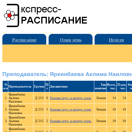
Расписание
Один день
Неделя
Преподаватель: Яркинбаева Аклима Наилов
№
П/
Тип
Всего,
План,
Фа
Преподаватель
Группа
Дисциплина
п.п
г
занятия
час.
час.
ч
Яркинбаева
1.
Аклима
Д 215
0
Основы черч. и начерт. геом.
Лекция
14
14
Наиловна
Яркинбаева
2.
Аклима
Д 215
1
Основы черч. и начерт. геом.
Лекция
10
10
Наиловна
Яркинбаева
3.
Аклима
Д 215
2
Основы черч. и начерт. геом.
Лекция
10
10
Наиловна
Яркинбаева