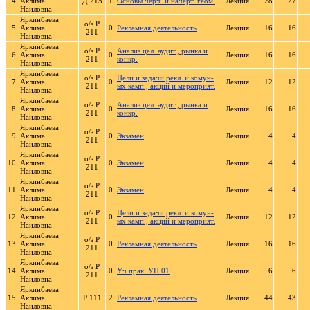
4.
Аклима
Д 215
1
Основы черч. и начерт. геом.
Лекция
28
27
Наиловна
Яркинбаева
о/з Р
5.
Аклима
0
Рекламная деятельность
Лекция
16
16
211
Наиловна
Яркинбаева
о/з Р
Анализ цел. аудит., рынка и
6.
Аклима
0
Лекция
16
16
211
конкр.
Наиловна
Яркинбаева
о/з Р
Цели и задачи рекл. и комун-
7.
Аклима
0
Лекция
12
12
211
ых камп., акций и мероприят.
Наиловна
Яркинбаева
о/з Р
Анализ цел. аудит., рынка и
8.
Аклима
0
Лекция
16
16
211
конкр.
Наиловна
Яркинбаева
о/з Р
9.
Аклима
0
Экзамен
Лекция
4
4
211
Наиловна
Яркинбаева
о/з Р
10.
Аклима
0
Экзамен
Лекция
4
4
211
Наиловна
Яркинбаева
о/з Р
11.
Аклима
0
Экзамен
Лекция
4
4
211
Наиловна
Яркинбаева
о/з Р
Цели и задачи рекл. и комун-
12.
Аклима
0
Лекция
12
12
211
ых камп., акций и мероприят.
Наиловна
Яркинбаева
о/з Р
13.
Аклима
0
Рекламная деятельность
Лекция
16
16
211
Наиловна
Яркинбаева
о/з Р
14.
Аклима
0
Уч.прак. УП.01
Лекция
6
6
211
Наиловна
Яркинбаева
15.
Аклима
Р 111
2
Рекламная деятельность
Лекция
44
43
Наиловна