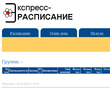
Расписание
Один день
Неделя
Группа: -
№
П/
Тип
Всего,
План,
Факт,
Оста
Преподаватель
Группа
Дисциплина
п.п
г
занятия
час.
час.
час.
Обновлено: 25.06.2025 в 14:47.