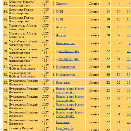
Кононова Наталья
ДОУ
23.
0
Экзамен
Лекция
4
4
4
Александровна
13
Кузнецова Галина
ДОУ
24.
0
ОПД
Лекция
14
14
14
Владимировна
13
Кузнецова Галина
ДОУ
25.
0
ОПД
Лекция
18
18
18
Владимировна
13
Масагутова Айгуль
ДОУ
26.
0
Физика
Лекция
38
38
38
Кабировна
13
Масагутова Айгуль
ДОУ
27.
0
Физика
Лекция
38
37
38
Кабировна
13
Муллабаева Наталья
ДОУ
28.
0
Классный час
Лекция
2
2
2
Александровна
13
Муллабаева Наталья
ДОУ
29.
0
Док. обесп. упр
Лекция
22
22
22
Александровна
13
Муллабаева Наталья
ДОУ
30.
0
Док. обесп. упр
Лекция
32
31
32
Александровна
13
Мухамедьярова
ДОУ
31.
1
Информатика
Лекция
40
40
40
Любовь Рамилевна
13
Мухамедьярова
ДОУ
32.
1
Информатика
Лекция
60
59
58
Любовь Рамилевна
13
Нугаманова Гульфия
ДОУ
33.
0
Баш. язык
Лекция
22
22
22
Илгизевна
13
Нугаманова Гульфия
ДОУ
Баш.яз. в проф.деят.
34.
1
Лекция
22
22
22
Илгизевна
13
с комп.практ.
Нугаманова Гульфия
ДОУ
Баш.яз. в проф.деят.
35.
2
Лекция
22
22
22
Илгизевна
13
с комп.практ.
Нугаманова Гульфия
ДОУ
Баш.яз. в проф.деят.
36.
2
Лекция
32
31
32
Илгизевна
13
с комп.практ.
Нугаманова Гульфия
ДОУ
Баш.яз. в проф.деят.
37.
1
Лекция
32
31
32
Илгизевна
13
с комп.практ.
Нугаманова Гульфия
ДОУ
38.
0
Баш. язык
Лекция
22
21
22
Илгизевна
13
Тихонов Василий
ДОУ
Осн.безоп.и
39.
0
Лекция
32
32
32