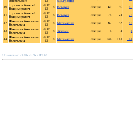
Анатольевич
13
защ.Родины
Торгашов Алексей
ДОУ
40.
0
История
Лекция
60
60
60
Владимирович
13
Торгашов Алексей
ДОУ
41.
0
История
Лекция
76
74
72
Владимирович
13
Шишкина Анастасия
ДОУ
42.
0
Математика
Лекция
82
83
82
Васильевна
13
Шишкина Анастасия
ДОУ
43.
0
Экзамен
Лекция
4
4
4
Васильевна
13
Шишкина Анастасия
ДОУ
44.
0
Математика
Лекция
144
141
144
Васильевна
13
Обновлено: 24.06.2026 в 09:48.