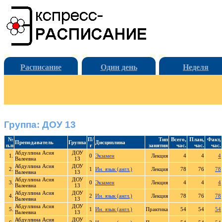
Расписание
Один день
Неделя
Группа: ДОУ 13
№
П/
Тип
Всего,
План,
Факт,
Преподаватель
Группа
Дисциплина
п.п
г
занятия
час.
час.
час.
Абдуллина Асия
ДОУ
1.
0
Экзамен
Лекция
4
4
4
Валеевна
13
Абдуллина Асия
ДОУ
2.
1
Ин. язык (англ.)
Лекция
78
76
78
Валеевна
13
Абдуллина Асия
ДОУ
3.
0
Экзамен
Лекция
4
4
4
Валеевна
13
Абдуллина Асия
ДОУ
4.
2
Ин. язык (англ.)
Лекция
78
76
78
Валеевна
13
Абдуллина Асия
ДОУ
5.
1
Ин. язык (англ.)
Практика
54
54
54
Валеевна
13
Абдуллина Асия
ДОУ