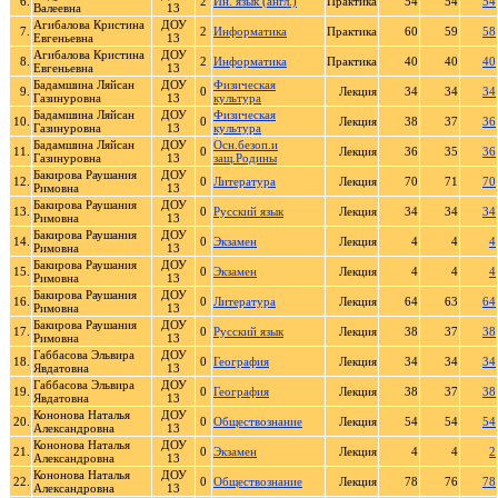
6.
2
Ин. язык (англ.)
Практика
54
54
54
Валеевна
13
Агибалова Кристина
ДОУ
7.
2
Информатика
Практика
60
59
58
Евгеньевна
13
Агибалова Кристина
ДОУ
8.
2
Информатика
Практика
40
40
40
Евгеньевна
13
Бадамшина Ляйсан
ДОУ
Физическая
9.
0
Лекция
34
34
34
Газинуровна
13
культура
Бадамшина Ляйсан
ДОУ
Физическая
10.
0
Лекция
38
37
36
Газинуровна
13
культура
Бадамшина Ляйсан
ДОУ
Осн.безоп.и
11.
0
Лекция
36
35
36
Газинуровна
13
защ.Родины
Бакирова Раушания
ДОУ
12.
0
Литература
Лекция
70
71
70
Римовна
13
Бакирова Раушания
ДОУ
13.
0
Русский язык
Лекция
34
34
34
Римовна
13
Бакирова Раушания
ДОУ
14.
0
Экзамен
Лекция
4
4
4
Римовна
13
Бакирова Раушания
ДОУ
15.
0
Экзамен
Лекция
4
4
4
Римовна
13
Бакирова Раушания
ДОУ
16.
0
Литература
Лекция
64
63
64
Римовна
13
Бакирова Раушания
ДОУ
17.
0
Русский язык
Лекция
38
37
38
Римовна
13
Габбасова Эльвира
ДОУ
18.
0
География
Лекция
34
34
34
Явдатовна
13
Габбасова Эльвира
ДОУ
19.
0
География
Лекция
38
37
38
Явдатовна
13
Кононова Наталья
ДОУ
20.
0
Обществознание
Лекция
54
54
54
Александровна
13
Кононова Наталья
ДОУ
21.
0
Экзамен
Лекция
4
4
2
Александровна
13
Кононова Наталья
ДОУ
22.
0
Обществознание
Лекция
78
76
78
Александровна
13