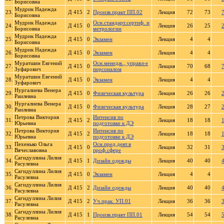
Борисовна
Мудрик Надежда
23.
Д 415
2
Произв.практ ПП.02
Лекция
72
73
Борисовна
Мудрик Надежда
Осн.стандарт.сертиф. и
24.
Д 415
0
Лекция
26
25
Борисовна
метрологии
Мудрик Надежда
25.
Д 415
0
Экзамен
Лекция
4
4
Борисовна
Мудрик Надежда
26.
Д 415
0
Экзамен
Лекция
4
4
Борисовна
Муратшин Евгений
Осн.менедж., управл-е
27.
Д 415
0
Лекция
70
68
Зуфарович
персоналом
Муратшин Евгений
28.
Д 415
0
Экзамен
Лекция
4
4
Зуфарович
Нургалиева Венера
29.
Д 415
0
Физическая культура
Лекция
26
26
Раилевна
Нургалиева Венера
30.
Д 415
0
Физическая культура
Лекция
28
27
Раилевна
Петрова Виктория
Интенсив по
31.
Д 415
2
Лекция
18
18
Юрьевна
подготовке к ДЭ
Петрова Виктория
Интенсив по
32.
Д 415
2
Лекция
18
18
Юрьевна
подготовке к ДЭ
Пехенько Ольга
Осн.пред.деят.в
33.
Д 415
0
Лекция
32
31
Вячеславовна
проф.сфере
Сагидуллина Лилия
34.
Д 415
1
Дизайн одежды
Лекция
40
40
Расулевна
Сагидуллина Лилия
35.
Д 415
0
Экзамен
Лекция
4
4
Расулевна
Сагидуллина Лилия
36.
Д 415
2
Дизайн одежды
Лекция
40
40
Расулевна
Сагидуллина Лилия
37.
Д 415
2
Уч.прак. УП.01
Лекция
36
36
Расулевна
Сагидуллина Лилия
38.
Д 415
1
Произв.практ ПП.01
Лекция
54
54
Расулевна