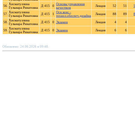
Хисматуллина
Основы управления
56.
Д 415
0
Лекция
52
51
Гульнара Ринатовна
качеством
Хисматуллина
Осн.конс.-
57.
Д 415
1
Лекция
88
89
Гульнара Ринатовна
технол.обеспеч.дизайна
Хисматуллина
58.
Д 415
0
Экзамен
Лекция
4
4
Гульнара Ринатовна
Хисматуллина
59.
Д 415
0
Экзамен
Лекция
6
6
Гульнара Ринатовна
Обновлено: 24.06.2026 в 09:48.