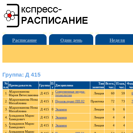
Расписание
Один день
Неделя
Группа: Д 415
№
П/
Тип
Всего,
План,
Фак
Преподаватель
Группа
Дисциплина
п.п
г
занятия
час.
час.
ча
Абдрахманова
Современные медиа-
1.
Д 415
2
Лекция
60
59
Мария Вячеславовна
технологии
Абдрахманова Нона
2.
Д 415
1
Произв.практ ПП.02
Практика
72
73
Михайловна
Абдрахманова Нона
3.
Д 415
0
Экзамен
Лекция
6
6
Михайловна
Алладинов Марис
4.
Д 415
1
Экзамен
Лекция
4
4
Хамидович
Алладинов Марис
5.
Д 415
1
Экзамен
Лекция
4
4
Хамидович
Алладинов Марис