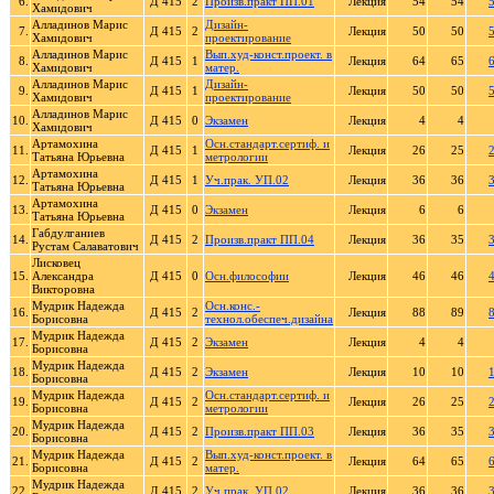
6.
Д 415
2
Произв.практ ПП.01
Лекция
54
54
Хамидович
Алладинов Марис
Дизайн-
7.
Д 415
2
Лекция
50
50
Хамидович
проектирование
Алладинов Марис
Вып.худ-конст.проект. в
8.
Д 415
1
Лекция
64
65
Хамидович
матер.
Алладинов Марис
Дизайн-
9.
Д 415
1
Лекция
50
50
Хамидович
проектирование
Алладинов Марис
10.
Д 415
0
Экзамен
Лекция
4
4
Хамидович
Артамохина
Осн.стандарт.сертиф. и
11.
Д 415
1
Лекция
26
25
Татьяна Юрьевна
метрологии
Артамохина
12.
Д 415
1
Уч.прак. УП.02
Лекция
36
36
Татьяна Юрьевна
Артамохина
13.
Д 415
0
Экзамен
Лекция
6
6
Татьяна Юрьевна
Габдулганиев
14.
Д 415
2
Произв.практ ПП.04
Лекция
36
35
Рустам Салаватович
Лисковец
15.
Александра
Д 415
0
Осн.философии
Лекция
46
46
Викторовна
Мудрик Надежда
Осн.конс.-
16.
Д 415
2
Лекция
88
89
Борисовна
технол.обеспеч.дизайна
Мудрик Надежда
17.
Д 415
2
Экзамен
Лекция
4
4
Борисовна
Мудрик Надежда
18.
Д 415
2
Экзамен
Лекция
10
10
Борисовна
Мудрик Надежда
Осн.стандарт.сертиф. и
19.
Д 415
2
Лекция
26
25
Борисовна
метрологии
Мудрик Надежда
20.
Д 415
2
Произв.практ ПП.03
Лекция
36
35
Борисовна
Мудрик Надежда
Вып.худ-конст.проект. в
21.
Д 415
2
Лекция
64
65
Борисовна
матер.
Мудрик Надежда
22.
Д 415
2
Уч.прак. УП.02
Лекция
36
36