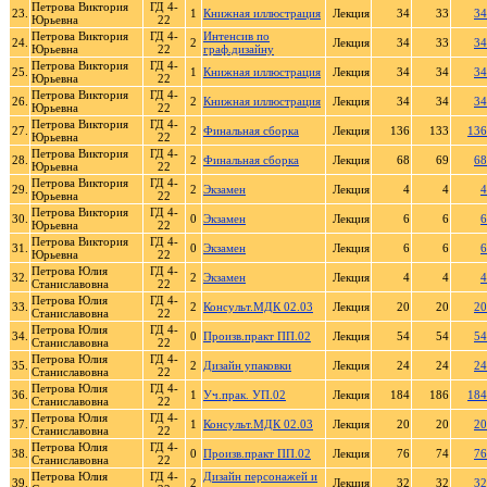
Петрова Виктория
ГД 4-
23.
1
Книжная иллюстрация
Лекция
34
33
34
Юрьевна
22
Петрова Виктория
ГД 4-
Интенсив по
24.
2
Лекция
34
33
34
Юрьевна
22
граф.дизайну
Петрова Виктория
ГД 4-
25.
1
Книжная иллюстрация
Лекция
34
34
34
Юрьевна
22
Петрова Виктория
ГД 4-
26.
2
Книжная иллюстрация
Лекция
34
34
34
Юрьевна
22
Петрова Виктория
ГД 4-
27.
2
Финальная сборка
Лекция
136
133
136
Юрьевна
22
Петрова Виктория
ГД 4-
28.
2
Финальная сборка
Лекция
68
69
68
Юрьевна
22
Петрова Виктория
ГД 4-
29.
2
Экзамен
Лекция
4
4
4
Юрьевна
22
Петрова Виктория
ГД 4-
30.
0
Экзамен
Лекция
6
6
6
Юрьевна
22
Петрова Виктория
ГД 4-
31.
0
Экзамен
Лекция
6
6
6
Юрьевна
22
Петрова Юлия
ГД 4-
32.
2
Экзамен
Лекция
4
4
4
Станиславовна
22
Петрова Юлия
ГД 4-
33.
2
Консульт.МДК 02.03
Лекция
20
20
20
Станиславовна
22
Петрова Юлия
ГД 4-
34.
0
Произв.практ ПП.02
Лекция
54
54
54
Станиславовна
22
Петрова Юлия
ГД 4-
35.
2
Дизайн упаковки
Лекция
24
24
24
Станиславовна
22
Петрова Юлия
ГД 4-
36.
1
Уч.прак. УП.02
Лекция
184
186
184
Станиславовна
22
Петрова Юлия
ГД 4-
37.
1
Консульт.МДК 02.03
Лекция
20
20
20
Станиславовна
22
Петрова Юлия
ГД 4-
38.
0
Произв.практ ПП.02
Лекция
76
74
76
Станиславовна
22
Петрова Юлия
ГД 4-
Дизайн персонажей и
39.
2
Лекция
32
32
32