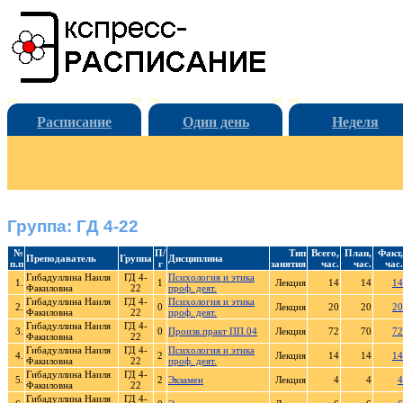
Расписание
Один день
Неделя
Группа: ГД 4-22
№
П/
Тип
Всего,
План,
Факт,
Преподаватель
Группа
Дисциплина
п.п
г
занятия
час.
час.
час.
Гибадуллина Наиля
ГД 4-
Психология и этика
1.
1
Лекция
14
14
14
Факиловна
22
проф. деят.
Гибадуллина Наиля
ГД 4-
Психология и этика
2.
0
Лекция
20
20
20
Факиловна
22
проф. деят.
Гибадуллина Наиля
ГД 4-
3.
0
Произв.практ ПП.04
Лекция
72
70
72
Факиловна
22
Гибадуллина Наиля
ГД 4-
Психология и этика
4.
2
Лекция
14
14
14
Факиловна
22
проф. деят.
Гибадуллина Наиля
ГД 4-
5.
2
Экзамен
Лекция
4
4
4
Факиловна
22
Гибадуллина Наиля
ГД 4-