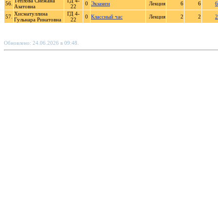
Теплова Снежана
ГД 4-
56.
0
Экзамен
Лекция
6
6
6
Азатовна
22
Хисматуллина
ГД 4-
57.
0
Классный час
Лекция
2
2
2
Гульнара Ринатовна
22
Обновлено: 24.06.2026 в 09:48.