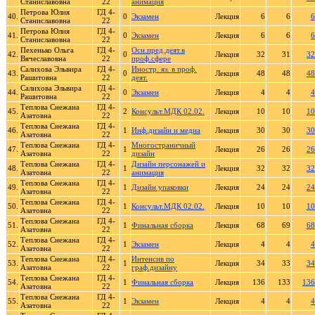
Станиславовна
22
анимация
Петрова Юлия
ГД 4-
40.
0
Экзамен
Лекция
6
6
6
Станиславовна
22
Петрова Юлия
ГД 4-
41.
0
Экзамен
Лекция
6
6
6
Станиславовна
22
Пехенько Ольга
ГД 4-
Осн.пред.деят.в
42.
0
Лекция
32
31
32
Вячеславовна
22
проф.сфере
Салихова Эльвира
ГД 4-
Иностр. яз. в проф.
43.
0
Лекция
48
48
48
Рашитовна
22
деят.
Салихова Эльвира
ГД 4-
44.
0
Экзамен
Лекция
4
4
4
Рашитовна
22
Теплова Снежана
ГД 4-
45.
2
Консульт.МДК 02.02.
Лекция
10
10
10
Азатовна
22
Теплова Снежана
ГД 4-
46.
1
Инф.дизайн и медиа
Лекция
30
30
30
Азатовна
22
Теплова Снежана
ГД 4-
Многостраничный
47.
1
Лекция
26
26
26
Азатовна
22
дизайн
Теплова Снежана
ГД 4-
Дизайн персонажей и
48.
1
Лекция
32
32
32
Азатовна
22
анимация
Теплова Снежана
ГД 4-
49.
1
Дизайн упаковки
Лекция
24
24
24
Азатовна
22
Теплова Снежана
ГД 4-
50.
1
Консульт.МДК 02.02.
Лекция
10
10
10
Азатовна
22
Теплова Снежана
ГД 4-
51.
1
Финальная сборка
Лекция
68
69
68
Азатовна
22
Теплова Снежана
ГД 4-
52.
1
Экзамен
Лекция
4
4
4
Азатовна
22
Теплова Снежана
ГД 4-
Интенсив по
53.
1
Лекция
34
33
34
Азатовна
22
граф.дизайну
Теплова Снежана
ГД 4-
54.
1
Финальная сборка
Лекция
136
133
136
Азатовна
22
Теплова Снежана
ГД 4-
55.
1
Экзамен
Лекция
4
4
4
Азатовна
22