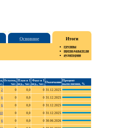
Основное
Итоги
группы
преподаватели
аудитории
т,
Остаток,
План в 1
Факт в 1
Процент
Окончание
с.
час.
нед., час.
нед., час.
выполнения, %
2
0
0,0
0
31.12.2025
6
0
0,0
0
31.12.2025
6
0
0,0
0
31.12.2025
10
0
0,0
0
31.12.2025
6
0
0,0
0
30.06.2026