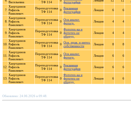
6.
0
Лекция
12
12
Васильевна
ТФ 114
фотография
Хаертдинов
Переподготовка
Рекламная
7.
Рафаэль
0
Лекция
6
6
ТФ 114
фотография
Рамилевич
Хаертдинов
Переподготовка
Осн.аналог.
8.
Рафаэль
0
Лекция
4
4
ТФ 114
фотогр.
Рамилевич
Хаертдинов
Фототех-ка и
Переподготовка
9.
Рафаэль
0
фототех-ое
Лекция
4
4
ТФ 114
Рамилевич
оборуд.
Хаертдинов
Переподготовка
Осн. прав. и интел.
10.
Рафаэль
0
Лекция
8
8
ТФ 114
собственности
Рамилевич
Хаертдинов
Переподготовка
Осн.аналог.
11.
Рафаэль
0
Лекция
6
6
ТФ 114
фотогр.
Рамилевич
Хаертдинов
Переподготовка
Рекламная
12.
Рафаэль
0
Лекция
6
6
ТФ 114
фотография
Рамилевич
Хаертдинов
Фототех-ка и
Переподготовка
13.
Рафаэль
0
фототех-ое
Лекция
6
6
ТФ 114
Рамилевич
оборуд.
Обновлено: 24.06.2026 в 09:48.