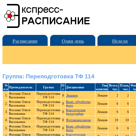
Расписание
Один день
Неделя
Группа: Переподготовка ТФ 114
№
П/
Тип
Всего,
План,
Фак
Преподаватель
Группа
Дисциплина
п.п
г
занятия
час.
час.
ча
Фесенко Олеся
Переподготовка
1.
0
Экзамен
Лекция
2
2
Васильевна
ТФ 114
Фесенко Олеся
Переподготовка
Комп. обработка
2.
0
Лекция
6
6
Васильевна
ТФ 114
фото
Фесенко Олеся
Переподготовка
Классическая
3.
0
Лекция
6
6
Васильевна
ТФ 114
фотография
Фесенко Олеся
Переподготовка
4.
0
Фотокомпозиция
Лекция
10
10
Васильевна
ТФ 114
Фесенко Олеся
Переподготовка
Комп. обработка
5.
0
Лекция
6
6
Васильевна
ТФ 114
фото
Фесенко Олеся
Переподготовка
Классическая