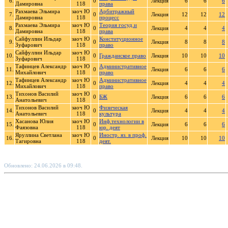
6.
0
Лекция
6
6
6
Дамировна
118
права
Рахмаева Эльмира
заоч Ю
Арбитражный
7.
0
Лекция
12
12
12
Дамировна
118
процесс
Рахмаева Эльмира
заоч Ю
Теория госуд.и
8.
0
Лекция
4
4
4
Дамировна
118
права
Сайфуллин Ильдар
заоч Ю
Конституционное
9.
0
Лекция
8
8
8
Зуфарович
118
право
Сайфуллин Ильдар
заоч Ю
10.
0
Гражданское право
Лекция
10
10
10
Зуфарович
118
Тафинцев Александр
заоч Ю
Административное
11.
0
Лекция
6
6
6
Михайлович
118
право
Тафинцев Александр
заоч Ю
Административное
12.
0
Лекция
4
4
4
Михайлович
118
право
Тихонов Василий
заоч Ю
13.
0
БЖ
Лекция
6
6
6
Анатольевич
118
Тихонов Василий
заоч Ю
Физическая
14.
0
Лекция
4
4
4
Анатольевич
118
культура
Хасанова Юлия
заоч Ю
Инф.технологии в
15.
0
Лекция
6
6
6
Фаязовна
118
юр. деят
Яруллина Светлана
заоч Ю
Иностр. яз. в проф.
16.
0
Лекция
10
10
10
Тагировна
118
деят.
Обновлено: 24.06.2026 в 09:48.