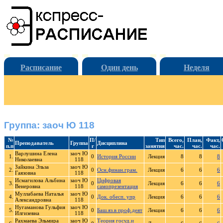
Расписание
Один день
Неделя
Группа: заоч Ю 118
№
П/
Тип
Всего,
План,
Факт,
Преподаватель
Группа
Дисциплина
п.п
г
занятия
час.
час.
час.
Варлушина Елена
заоч Ю
1.
0
История России
Лекция
8
8
8
Николаевна
118
Зайкина Эльза
заоч Ю
2.
0
Осн.финан.грам.
Лекция
6
6
6
Гаязовна
118
Исмагилова Альбина
заоч Ю
Цифровая
3.
0
Лекция
6
6
6
Венеровна
118
самопрезентация
Муллабаева Наталья
заоч Ю
4.
0
Док. обесп. упр
Лекция
6
6
6
Александровна
118
Нугаманова Гульфия
заоч Ю
5.
0
Баш.яз.в проф.деят
Лекция
6
6
6
Илгизевна
118
Рахмаева Эльмира
заоч Ю
Теория госуд.и