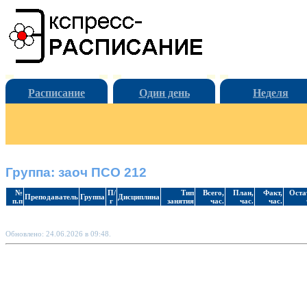
Расписание
Один день
Неделя
Группа: заоч ПСО 212
№
П/
Тип
Всего,
План,
Факт,
Оста
Преподаватель
Группа
Дисциплина
п.п
г
занятия
час.
час.
час.
Обновлено: 24.06.2026 в 09:48.